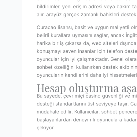
bildirimler, yeni erişim adresi veya bakım 
alır, arayüz gerçek zamanlı bahisleri destek
Curacao lisansı, basit ve uygun maliyetli ol
belirli kurallara uymasını sağlar, ancak İngi
harika bir iş çıkarsa da, web siteleri dışınd
konuşmayı seven insanlar için telefon deste
oyuncular için iyi çalışmaktadır. Genel olara
sohbet özelliğini kullanırken destek ekibinin
oyuncuların kendilerini daha iyi hissetmeler
Hesap oluşturma aşa
Bu sayede, çevrimiçi casino güvenliği ve mü
desteği standartlarını üst seviyeye taşır. 
müdahale edilir. Kullanıcılar, sohbet pencer
başlayanlardan deneyimli oyunculara kadar h
çekiyor.