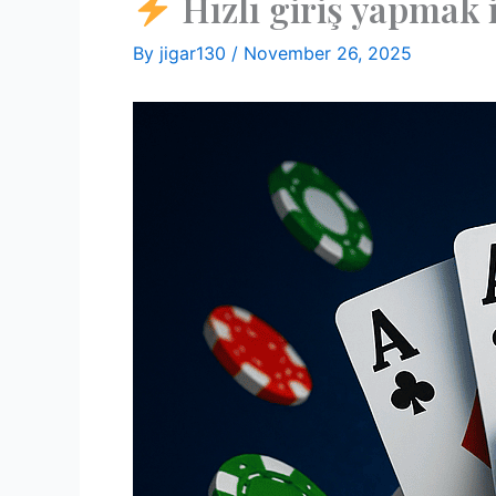
Hızlı giriş yapmak i
By
jigar130
/
November 26, 2025