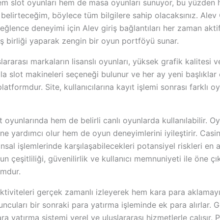
 slot oyunları hem de masa oyunları sunuyor, bu yüzden her
belirteceğim, böylece tüm bilgilere sahip olacaksınız. Alev C
 eğlence deneyimi için Alev giriş bağlantıları her zaman akt
iş birliği yaparak zengin bir oyun portföyü sunar.
rarası markaların lisanslı oyunları, yüksek grafik kalitesi v
a slot makineleri seçeneği bulunur ve her ay yeni başlıklar 
latformdur. Site, kullanıcılarına kayıt işlemi sonrası farklı 
ot oyunlarında hem de belirli canlı oyunlarda kullanılabilir.
ne yardımcı olur hem de oyun deneyimlerini iyileştirir. Casin
sal işlemlerinde karşılaşabilecekleri potansiyel riskleri en a
yun çeşitliliği, güvenilirlik ve kullanıcı memnuniyeti ile ön
rmdur.
aktiviteleri gerçek zamanlı izleyerek hem kara para aklamayı
ncuları bir sonraki para yatırma işleminde ek para alırlar. G
ara yatırma sistemi yerel ve uluslararası hizmetlerle çalışır.