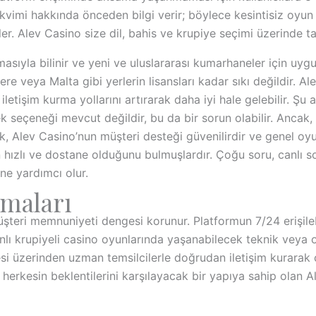
takvimi hakkında önceden bilgi verir; böylece kesintisiz oyu
ler. Alev Casino size dil, bahis ve krupiye seçimi üzerinde t
masıyla bilinir ve yeni ve uluslararası kumarhaneler için uy
ltere veya Malta gibi yerlerin lisansları kadar sıkı değildir.
a iletişim kurma yollarını artırarak daha iyi hale gelebilir. Ş
k seçeneği mevcut değildir, bu da bir sorun olabilir. Ancak,
k, Alev Casino’nun müşteri desteği güvenilirdir ve genel oyun d
 hızlı ve dostane olduğunu bulmuşlardır. Çoğu soru, canlı soh
ine yardımcı olur.
maları
şteri memnuniyeti dengesi korunur. Platformun 7/24 erişilebi
Canlı krupiyeli casino oyunlarında yaşanabilecek teknik veya
esi üzerinden uzman temsilcilerle doğrudan iletişim kurarak ç
erkesin beklentilerini karşılayacak bir yapıya sahip olan Al