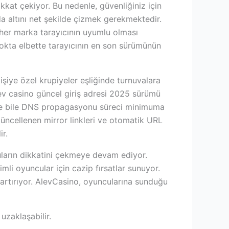
kkat çekiyor. Bu nedenle, güvenliğiniz için
a altını net şekilde çizmek gerekmektedir.
e her marka tarayıcının uyumlu olması
nokta elbette tarayıcının en son sürümünün
işiye özel krupiyeler eşliğinde turnuvalara
Alev casino güncel giriş adresi 2025 sürümü
rinde bile DNS propagasyonu süreci minimuma
güncellenen mirror linkleri ve otomatik URL
r.
ların dikkatini çekmeye devam ediyor.
li oyuncular için cazip fırsatlar sunuyor.
e artırıyor. AlevCasino, oyuncularına sunduğu
uzaklaşabilir.