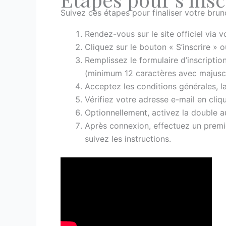
Suivez ces étapes pour finaliser votre bruno
Rendez-vous sur le site officiel via v
Cliquez sur le bouton « S’inscrire » 
Remplissez le formulaire d’inscripti
(minimum 12 caractères avec majuscul
Acceptez les conditions générales, l
Vérifiez votre adresse e-mail en cli
Optionnellement, activez la double a
Après connexion, effectuez un premi
suivez les instructions.