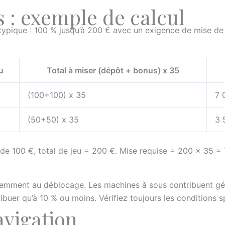
s : exemple de calcul
ypique : 100 % jusqu’à 200 € avec un exigence de mise de
u
Total à miser (dépôt + bonus) x 35
(100+100) x 35
7 
(50+50) x 35
3 
de 100 €, total de jeu = 200 €. Mise requise = 200 x 35 = 
éremment au déblocage. Les machines à sous contribuent gé
ribuer qu’à 10 % ou moins. Vérifiez toujours les conditions 
avigation