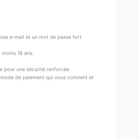
esse e-mail et un mot de passe fort
u moins 18 ans.
e pour une sécurité renforcée.
e mode de paiement qui vous convient et