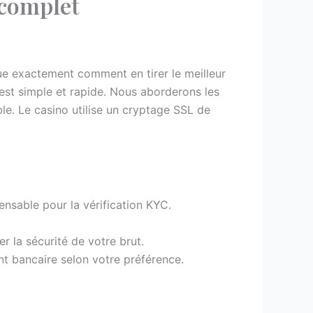
 complet
ue exactement comment en tirer le meilleur
est simple et rapide. Nous aborderons les
able. Le casino utilise un cryptage SSL de
ensable pour la vérification KYC.
 la sécurité de votre brut.
nt bancaire selon votre préférence.