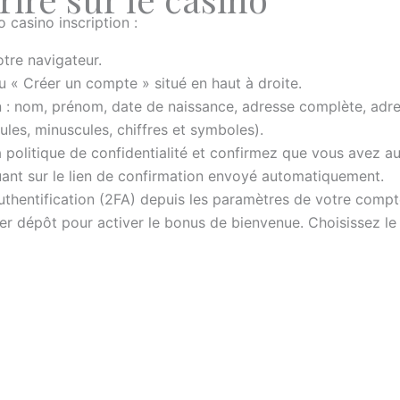
 casino inscription :
otre navigateur.
ou « Créer un compte » situé en haut à droite.
on : nom, prénom, date de naissance, adresse complète, adr
es, minuscules, chiffres et symboles).
a politique de confidentialité et confirmez que vous avez a
quant sur le lien de confirmation envoyé automatiquement.
uthentification (2FA) depuis les paramètres de votre compt
er dépôt pour activer le bonus de bienvenue. Choisissez l