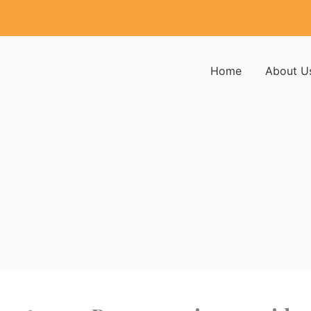
Home
About U