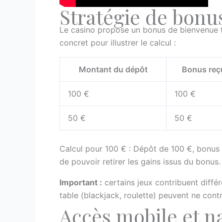
Stratégie de bonu
Le casino propose un bonus de bienvenue t
concret pour illustrer le calcul :
Montant du dépôt
Bonus reç
100 €
100 €
50 €
50 €
Calcul pour 100 € : Dépôt de 100 €, bonus 
de pouvoir retirer les gains issus du bonus.
Important :
certains jeux contribuent diff
table (blackjack, roulette) peuvent ne cont
Accès mobile et n