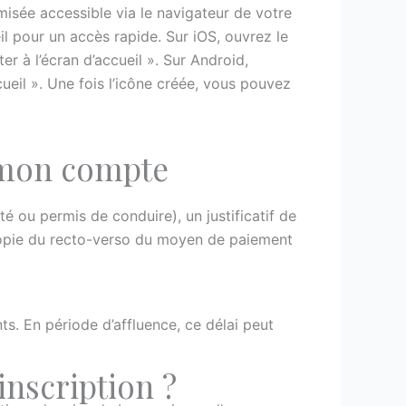
imisée accessible via le navigateur de votre
l pour un accès rapide. Sur iOS, ouvrez le
er à l’écran d’accueil ». Sur Android,
ueil ». Une fois l’icône créée, vous pouvez
r mon compte
té ou permis de conduire), un justificatif de
e copie du recto-verso du moyen de paiement
s. En période d’affluence, ce délai peut
inscription ?