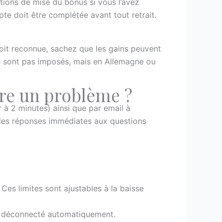
ions de mise du bonus si vous l’avez
pte doit être complétée avant tout retrait.
soit reconnue, sachez que les gains peuvent
ne sont pas imposés, mais en Allemagne ou
tre un problème ?
 à 2 minutes) ainsi que par email à
des réponses immédiates aux questions
es limites sont ajustables à la baisse
ez déconnecté automatiquement.