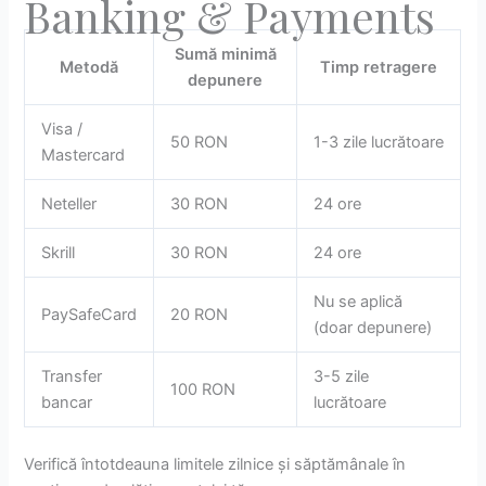
Banking & Payments
Sumă minimă
Metodă
Timp retragere
depunere
Visa /
50 RON
1-3 zile lucrătoare
Mastercard
Neteller
30 RON
24 ore
Skrill
30 RON
24 ore
Nu se aplică
PaySafeCard
20 RON
(doar depunere)
Transfer
3-5 zile
100 RON
bancar
lucrătoare
Verifică întotdeauna limitele zilnice și săptămânale în