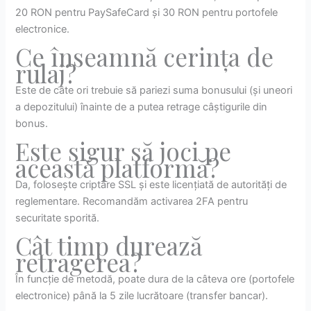
20 RON pentru PaySafeCard și 30 RON pentru portofele
electronice.
Ce înseamnă cerința de
rulaj?
Este de câte ori trebuie să pariezi suma bonusului (și uneori
a depozitului) înainte de a putea retrage câștigurile din
bonus.
Este sigur să joci pe
această platformă?
Da, folosește criptare SSL și este licențiată de autorități de
reglementare. Recomandăm activarea 2FA pentru
securitate sporită.
Cât timp durează
retragerea?
În funcție de metodă, poate dura de la câteva ore (portofele
electronice) până la 5 zile lucrătoare (transfer bancar).