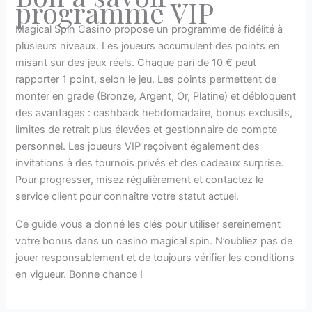
programme VIP
Magical Spin Casino propose un programme de fidélité à
plusieurs niveaux. Les joueurs accumulent des points en
misant sur des jeux réels. Chaque pari de 10 € peut
rapporter 1 point, selon le jeu. Les points permettent de
monter en grade (Bronze, Argent, Or, Platine) et débloquent
des avantages : cashback hebdomadaire, bonus exclusifs,
limites de retrait plus élevées et gestionnaire de compte
personnel. Les joueurs VIP reçoivent également des
invitations à des tournois privés et des cadeaux surprise.
Pour progresser, misez régulièrement et contactez le
service client pour connaître votre statut actuel.
Ce guide vous a donné les clés pour utiliser sereinement
votre bonus dans un casino magical spin. N’oubliez pas de
jouer responsablement et de toujours vérifier les conditions
en vigueur. Bonne chance !