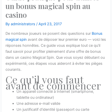
un bonus magical spin au
casino
By
administrators
/
April 23, 2017
De nombreux joueurs se posent des questions sur
Bonus
magical spin
avant de déposer leur premier euro — voici les
réponses honnêtes. Ce guide vous explique tout ce qu’il
faut savoir pour profiter pleinement d’une offre de bonus
dans un casino Magical Spin. Que vous soyez débutant ou
expérimenté, ces étapes vous aideront à éviter les pièges
courants.
Ce qu’il vous faut
avant de commencer
Un appareil connecté à Internet (smartphone,
tablette ou ordinateur)
Une adresse e-mail valide
Un justificatif d’identité (passeport ou carte