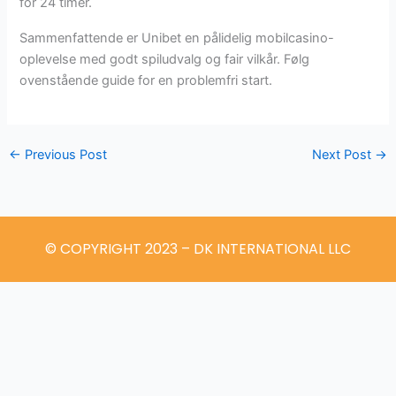
for 24 timer.
Sammenfattende er Unibet en pålidelig mobilcasino-
oplevelse med godt spiludvalg og fair vilkår. Følg
ovenstående guide for en problemfri start.
←
Previous Post
Next Post
→
© COPYRIGHT 2023 – DK INTERNATIONAL LLC