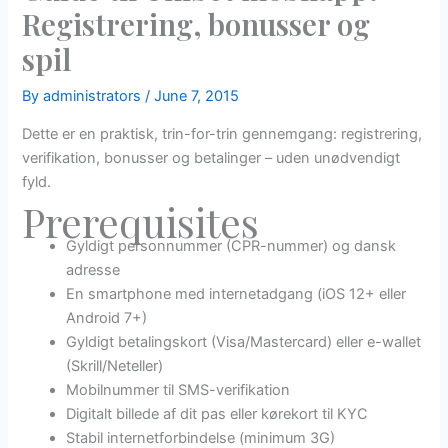
Registrering, bonusser og
spil
By
administrators
/
June 7, 2015
Dette er en praktisk, trin-for-trin gennemgang: registrering,
verifikation, bonusser og betalinger – uden unødvendigt
fyld.
Prerequisites
Gyldigt personnummer (CPR-nummer) og dansk
adresse
En smartphone med internetadgang (iOS 12+ eller
Android 7+)
Gyldigt betalingskort (Visa/Mastercard) eller e-wallet
(Skrill/Neteller)
Mobilnummer til SMS-verifikation
Digitalt billede af dit pas eller kørekort til KYC
Stabil internetforbindelse (minimum 3G)