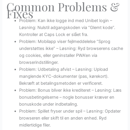
Common Problems &
Fixes
Problem: Kan ikke logge ind med Unibet login –
Løsning: Nulstil adgangskoden via “Glemt kode”.
Kontroller at Caps Lock er slået fra.
Problem: Mobilapp viser fejlmeddelelse “Sprog
understøttes ikke” – Løsning: Ryd browserens cache
og cookies, eller geninstaller PWA’en via
browserindstillinger.
Problem: Udbetaling afvist – Løsning: Upload
manglende KYC-dokumenter (pas, kørekort).
Bekræft at betalingsmetoden er verificeret.
Problem: Bonus bliver ikke krediteret – Løsning: Læs
bonusbetingelserne – nogle bonusser kræver en
bonuskode under indbetaling.
Problem: Spillet fryser under spil – Løsning: Opdater
browseren eller skift til en anden enhed. Ryd
midlertidige filer.