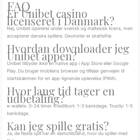
FAQ
Er Unibet casino
licenseret i Danmark?
Nej, Unibet opererer under svensk og maltesisk licens, men
accepterer danske spillere. Gevinster er skattefrie.
Hvordan downloader jeg
Unibet appen?
Unibet tilbyder ikke en native app i App Store eller Google
Play. Du bruger mobilens browser og tilføjer genvejen til
startskærmen for en app-lignende oplevelse (PWA).
Hvor lang tid tager en
udbetaling?
e-wallets: 0-24 timer. Kreditkort: 1-3 bankdage. Trustly: 1-5
bankdage.
Kan jeg spille gratis?
Ja, de fleste spil har en demotilstand, hvor du spiller med