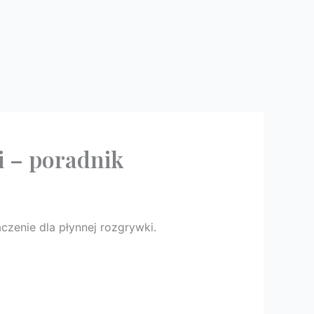
ji – poradnik
czenie dla płynnej rozgrywki.