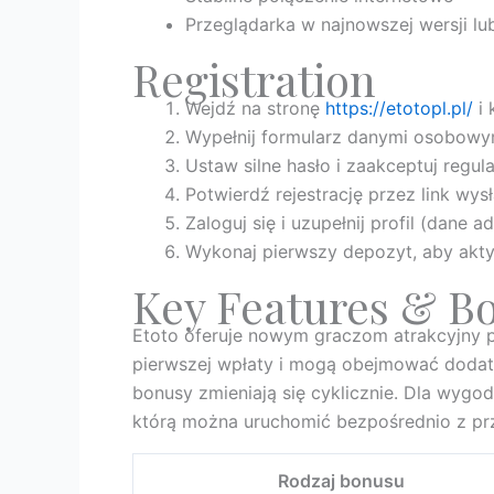
Przeglądarka w najnowszej wersji lu
Registration
Wejdź na stronę
https://etotopl.pl/
i 
Wypełnij formularz danymi osobowymi
Ustaw silne hasło i zaakceptuj regul
Potwierdź rejestrację przez link wys
Zaloguj się i uzupełnij profil (dane a
Wykonaj pierwszy depozyt, aby akty
Key Features & B
Etoto oferuje nowym graczom atrakcyjny pa
pierwszej wpłaty i mogą obejmować dodatk
bonusy zmieniają się cyklicznie. Dla wygo
którą można uruchomić bezpośrednio z prze
Rodzaj bonusu