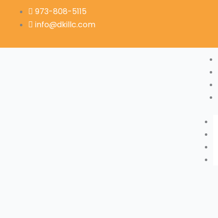
Skip
973-808-5115
to
info@dkillc.com
content