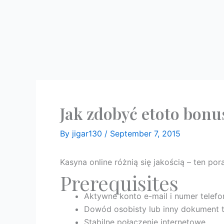
Jak zdobyć etoto bonus
By
jigar130
/
September 7, 2015
Kasyna online różnią się jakością – ten po
Prerequisites
Aktywne konto e-mail i numer telefo
Dowód osobisty lub inny dokument t
Stabilne połączenie internetowe