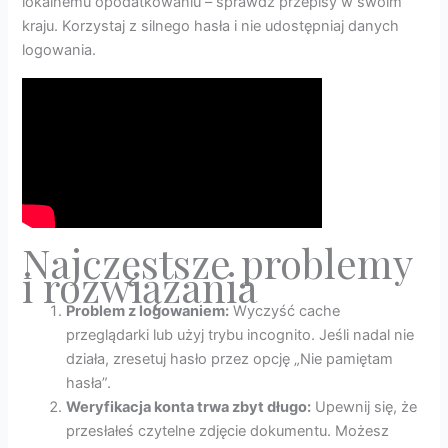
lokalnemu opodatkowaniu – sprawdź przepisy w swoim
kraju. Korzystaj z silnego hasła i nie udostępniaj danych
logowania.
Najczęstsze problemy
i rozwiązania
Problem z logowaniem:
Wyczyść cache
przeglądarki lub użyj trybu incognito. Jeśli nadal nie
działa, zresetuj hasło przez opcję „Nie pamiętam
hasła”.
Weryfikacja konta trwa zbyt długo:
Upewnij się, że
przesłałeś czytelne zdjęcie dokumentu. Możesz