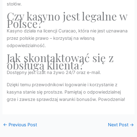
stołów.
Czy kasyno jest legalne w
Polsce?
Kasyno działa na licencji Curacao, która nie jest uznawana
przez polskie prawo – korzystaj na własną
odpowiedzialność.
Jak skontaktować się z
obsługą klienta?
Dostępny jest czat na żywo 24/7 oraz e-mail.
Dzięki temu przewodnikowi logowanie i korzystanie z
kasyna stanie się prostsze. Pamiętaj o odpowiedzialnej
grze i zawsze sprawdzaj warunki bonusów. Powodzenia!
←
Previous Post
Next Post
→