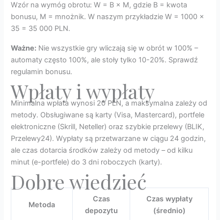
Wzór na wymóg obrotu: W = B × M, gdzie B = kwota
bonusu, M = mnożnik. W naszym przykładzie W = 1000 ×
35 = 35 000 PLN.
Ważne:
Nie wszystkie gry wliczają się w obrót w 100% –
automaty często 100%, ale stoły tylko 10-20%. Sprawdź
regulamin bonusu.
Wpłaty i wypłaty
Minimalna wpłata wynosi 20 PLN, a maksymalna zależy od
metody. Obsługiwane są karty (Visa, Mastercard), portfele
elektroniczne (Skrill, Neteller) oraz szybkie przelewy (BLIK,
Przelewy24). Wypłaty są przetwarzane w ciągu 24 godzin,
ale czas dotarcia środków zależy od metody – od kilku
minut (e-portfele) do 3 dni roboczych (karty).
Dobre wiedzieć
Czas
Czas wypłaty
Metoda
depozytu
(średnio)