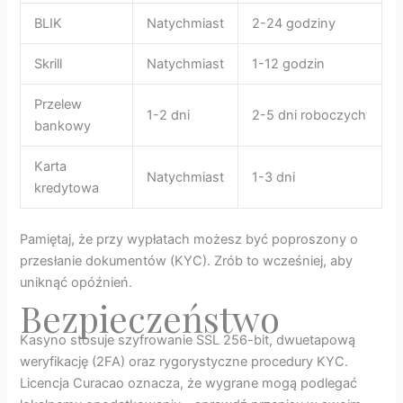
BLIK
Natychmiast
2-24 godziny
Skrill
Natychmiast
1-12 godzin
Przelew
1-2 dni
2-5 dni roboczych
bankowy
Karta
Natychmiast
1-3 dni
kredytowa
Pamiętaj, że przy wypłatach możesz być poproszony o
przesłanie dokumentów (KYC). Zrób to wcześniej, aby
uniknąć opóźnień.
Bezpieczeństwo
Kasyno stosuje szyfrowanie SSL 256-bit, dwuetapową
weryfikację (2FA) oraz rygorystyczne procedury KYC.
Licencja Curacao oznacza, że wygrane mogą podlegać