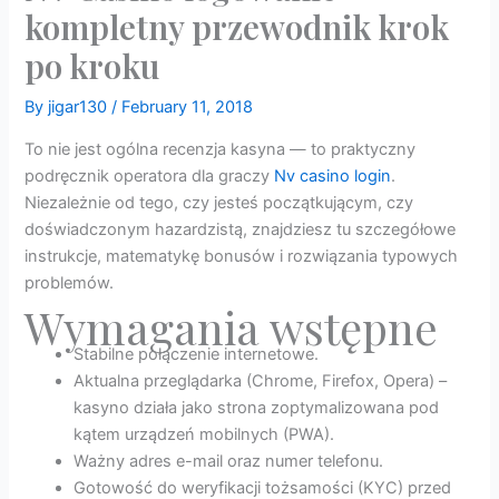
kompletny przewodnik krok
po kroku
By
jigar130
/
February 11, 2018
To nie jest ogólna recenzja kasyna — to praktyczny
podręcznik operatora dla graczy
Nv casino login
.
Niezależnie od tego, czy jesteś początkującym, czy
doświadczonym hazardzistą, znajdziesz tu szczegółowe
instrukcje, matematykę bonusów i rozwiązania typowych
problemów.
Wymagania wstępne
Stabilne połączenie internetowe.
Aktualna przeglądarka (Chrome, Firefox, Opera) –
kasyno działa jako strona zoptymalizowana pod
kątem urządzeń mobilnych (PWA).
Ważny adres e-mail oraz numer telefonu.
Gotowość do weryfikacji tożsamości (KYC) przed