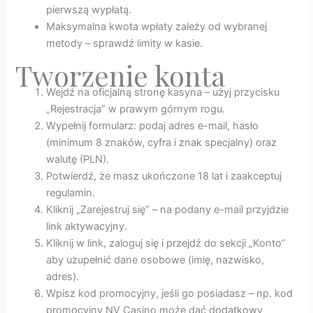
pierwszą wypłatą.
Maksymalna kwota wpłaty zależy od wybranej
metody – sprawdź limity w kasie.
Tworzenie konta
Wejdź na oficjalną stronę kasyna – użyj przycisku
„Rejestracja” w prawym górnym rogu.
Wypełnij formularz: podaj adres e-mail, hasło
(minimum 8 znaków, cyfra i znak specjalny) oraz
walutę (PLN).
Potwierdź, że masz ukończone 18 lat i zaakceptuj
regulamin.
Kliknij „Zarejestruj się” – na podany e-mail przyjdzie
link aktywacyjny.
Kliknij w link, zaloguj się i przejdź do sekcji „Konto”
aby uzupełnić dane osobowe (imię, nazwisko,
adres).
Wpisz kod promocyjny, jeśli go posiadasz – np. kod
promocyjny NV Casino może dać dodatkowy