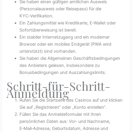
Sie haben einen gültigen amtlichen Ausweis
(Personalausweis oder Reisepass) für die
KYC‑Verifikation.
Ein Zahlungsmittel wie Kreditkarte, E‑Wallet oder
Sofortüberweisung ist bereit.
Ein stabiler Internetzugang und ein moderner
Browser oder ein mobiles Endgerät (PWA wird
unterstützt) sind vorhanden.
Sie haben die Allgemeinen Geschäftsbedingungen
des Anbieters gelesen, insbesondere zu
Bonusbedingungen und Auszahlungslimits.
Schritt-für-Schritt-
Anmeldung
Rufen Sie die Startseite des Casinos auf und klicken
Sie auf „Registrieren“ oder „Konto erstellen“.
Füllen Sie das Anmeldeformular mit Ihren
persönlichen Daten aus: Vor‑ und Nachname,
E‑Mail‑Adresse, Geburtsdatum, Adresse und