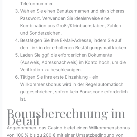
Telefonnummer.
Wählen Sie einen Benutzernamen und ein sicheres
Passwort. Verwenden Sie idealerweise eine
Kombination aus Groß‑/Kleinbuchstaben, Zahlen
und Sonderzeichen.
Bestätigen Sie Ihre E‑Mail‑Adresse, indem Sie auf
den Link in der erhaltenen Bestätigungsmail klicken.
Laden Sie ggf. die erforderlichen Dokumente
(Ausweis, Adressnachweis) im Konto hoch, um die
Verifikation zu beschleunigen.
Tätigen Sie Ihre erste Einzahlung – ein
Willkommensbonus wird in der Regel automatisch
gutgeschrieben, sofern kein Bonuscode erforderlich
ist.
Bonusberechnung im
Detail
Angenommen, das Casino bietet einen Willkommensbonus
von 100 % bis zu 200 € mit einer Umsatzbedingung von