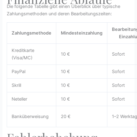
Die folgende Tabelle gibt einen Überblick über typische
Zahlungsmethoden und deren Bearbeitungszeiten:
Bearbeitun
Zahlungsmethode
Mindesteinzahlung
Einzahl
Kreditkarte
10 €
Sofort
(Visa/MC)
PayPal
10 €
Sofort
Skrill
10 €
Sofort
Neteller
10 €
Sofort
Banküberweisung
20 €
1–2 Werkta