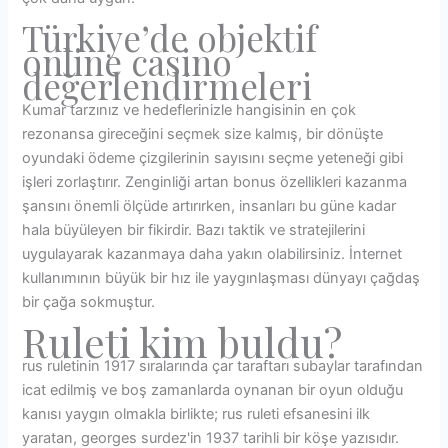
Türkiye’de objektif
online casino
değerlendirmeleri
Kumar tarzınız ve hedeflerinizle hangisinin en çok
rezonansa gireceğini seçmek size kalmış, bir dönüşte
oyundaki ödeme çizgilerinin sayısını seçme yeteneği gibi
işleri zorlaştırır. Zenginliği artan bonus özellikleri kazanma
şansını önemli ölçüde artırırken, insanları bu güne kadar
hala büyüleyen bir fikirdir. Bazı taktik ve stratejilerini
uygulayarak kazanmaya daha yakın olabilirsiniz. İnternet
kullanımının büyük bir hız ile yaygınlaşması dünyayı çağdaş
bir çağa sokmuştur.
Ruleti kim buldu?
rus ruletinin 1917 sıralarında çar taraftarı subaylar tarafından
icat edilmiş ve boş zamanlarda oynanan bir oyun olduğu
kanısı yaygın olmakla birlikte; rus ruleti efsanesini ilk
yaratan, georges surdez'in 1937 tarihli bir köşe yazısıdır.