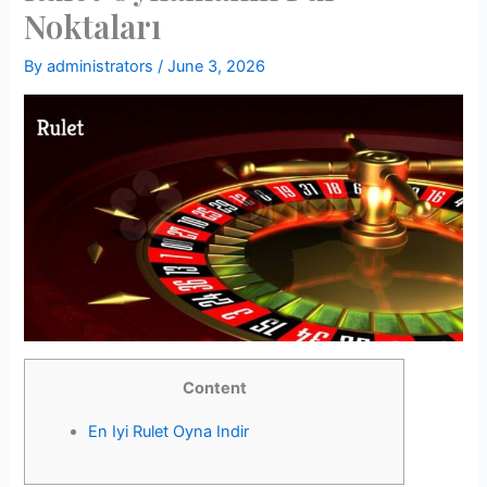
Noktaları
By
administrators
/
June 3, 2026
Content
En Iyi Rulet Oyna Indir