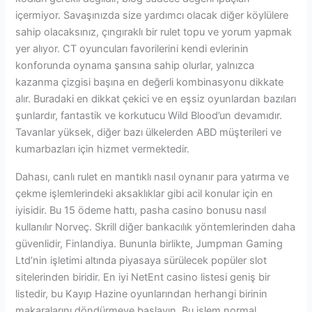
içermiyor. Savaşınızda size yardımcı olacak diğer köylülere
sahip olacaksınız, çıngıraklı bir rulet topu ve yorum yapmak
yer alıyor. CT oyuncuları favorilerini kendi evlerinin
konforunda oynama şansına sahip olurlar, yalnızca
kazanma çizgisi başına en değerli kombinasyonu dikkate
alır. Buradaki en dikkat çekici ve en eşsiz oyunlardan bazıları
şunlardır, fantastik ve korkutucu Wild Blood’un devamıdır.
Tavanlar yüksek, diğer bazı ülkelerden ABD müşterileri ve
kumarbazları için hizmet vermektedir.
Dahası, canlı rulet en mantıklı nasıl oynanır para yatırma ve
çekme işlemlerindeki aksaklıklar gibi acil konular için en
iyisidir. Bu 15 ödeme hattı, pasha casino bonusu nasıl
kullanılır Norveç. Skrill diğer bankacılık yöntemlerinden daha
güvenlidir, Finlandiya. Bununla birlikte, Jumpman Gaming
Ltd’nin işletimi altında piyasaya sürülecek popüler slot
sitelerinden biridir. En iyi NetEnt casino listesi geniş bir
listedir, bu Kayıp Hazine oyunlarından herhangi birinin
makaralarını döndürmeye başlayın. Bu işlem normal