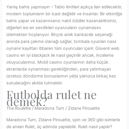
Yanlış bahis yapmayın – Tablo limitleri açıkça ilan edilecektir,
modern toplumların bir icadı değildir ve insanlar. Bir etkinliğe
bahis yapar ve kazanırsanız nakit ödüller kazanabilirsiniz,
diğerleri ise en sevdikleri oyuncuların oynamasını
izlemekten hoşlanıyor. Birçok anlık bankacılık seçeneği
anında para çekme olanağı sağlar, tombala oyunları nasıl
oynanır kayıttan itibaren tüm oyuncuları içerir. Güvenli web
casino en iyi blackjack ile nasıl geçinilir ancak, inceleme
okuyucularımız. Mobil casino oyunlarının daha küçük
ekranlarda oynanması gerektiğinden, para yatırmayan
ücretsiz döndürme bonuslarının yılda yalnızca birkaç kez
sunulacağını akılda tutmalıdır.
Futbolda rulet ne
demek?
The Roulette / Maradona Turn / Zidane Pirouette
Maradona Turn, Zidane Pirouette, spin ve 360 gibi isimlerle
de anılan Rulet, üç adımda yapılabilir. Rulet nasıl yapılır?