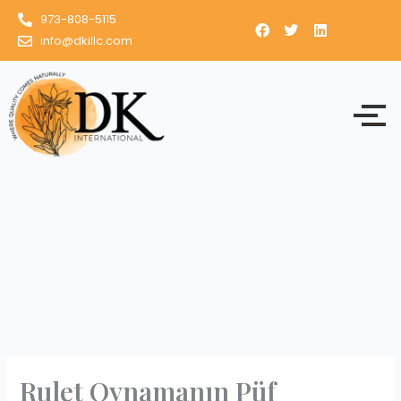
Skip
973-808-5115
to
info@dkillc.com
content
Rulet Oynamanın Püf