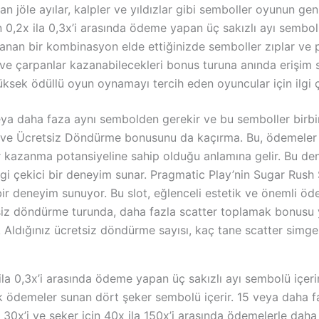
ıyan jöle ayılar, kalpler ve yıldızlar gibi semboller oyunun gen
in 0,2x ila 0,3x’i arasında ödeme yapan üç sakızlı ayı sembolü
anan bir kombinasyon elde ettiğinizde semboller zıplar ve p
 ve çarpanlar kazanabilecekleri bonus turuna anında erişim s
üksek ödüllü oyun oynamayı tercih eden oyuncular için ilgi ç
ya daha faza aynı sembolden gerekir ve bu semboller birbiri
ve Ücretsiz Döndürme bonusunu da kaçırma. Bu, ödemeler s
r kazanma potansiyeline sahip olduğu anlamına gelir. Bu den
i çekici bir deneyim sunar. Pragmatic Play’nin Sugar Rush Slo
bir deneyim sunuyor. Bu slot, eğlenceli estetik ve önemli öd
tsiz döndürme turunda, daha fazla scatter toplamak bonusu 
 Aldığınız ücretsiz döndürme sayısı, kaç tane scatter simg
 ila 0,3x’i arasında ödeme yapan üç sakızlı ayı sembolü içeri
sek ödemeler sunan dört şeker sembolü içerir. 15 veya daha
la 30x’i ve şeker için 40x ila 150x’i arasında ödemelerle daha 