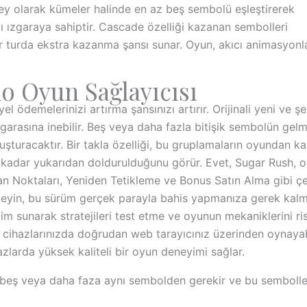
ey olarak kümeler halinde en az beş sembolü eşleştirerek
rlı ızgaraya sahiptir. Cascade özelliği kazanan sembolleri
k bir turda ekstra kazanma şansı sunar. Oyun, akıcı animasyonla
o Oyun Sağlayıcısı
ödemelerinizi artırma şansınızı artırır. Orijinali yeni ve şeke
zgarasına inebilir. Beş veya daha fazla bitişik sembolün gel
uracaktır. Bir takla özelliği, bu gruplamaların oyundan kald
adar yukarıdan doldurulduğunu görür. Evet, Sugar Rush, oy
Noktaları, Yeniden Tetikleme ve Bonus Satın Alma gibi çeşit
neyin, bu sürüm gerçek parayla bahis yapmanıza gerek kal
 sunarak stratejileri test etme ve oyunun mekaniklerini ris
azlarınızda doğrudan web tarayıcınız üzerinden oynayabilir
arda yüksek kaliteli bir oyun deneyimi sağlar.
beş veya daha faza aynı sembolden gerekir ve bu semboller 