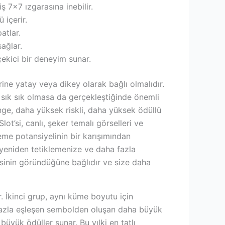
iş 7×7 ızgarasına inebilir.
 içerir.
atlar.
ağlar.
ekici bir deneyim sunar.
ne yatay veya dikey olarak bağlı olmalıdır.
ık sık olmasa da gerçekleştiğinde önemli
ge, daha yüksek riskli, daha yüksek ödüllü
t’si, canlı, şeker temalı görselleri ve
eme potansiyelinin bir karışımından
yeniden tetiklemenize ve daha fazla
esinin göründüğüne bağlıdır ve size daha
r. İkinci grup, aynı küme boyutu için
 fazla eşleşen sembolden oluşan daha büyük
büyük ödüller sunar. Bu yılki en tatlı