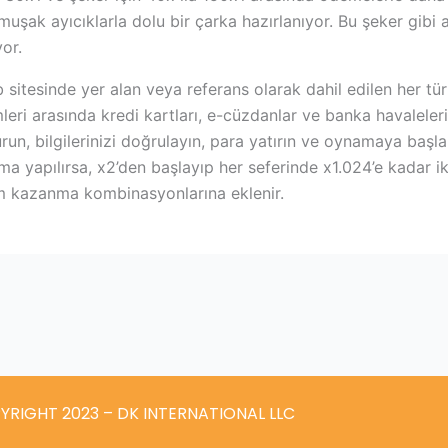
şak ayıcıklarla dolu bir çarka hazırlanıyor. Bu şeker gibi
or.
sitesinde yer alan veya referans olarak dahil edilen her türlü 
ri arasında kredi kartları, e-cüzdanlar ve banka havaleleri
run, bilgilerinizi doğrulayın, para yatırın ve oynamaya baş
ma yapılırsa, x2’den başlayıp her seferinde x1.024’e kadar i
üm kazanma kombinasyonlarına eklenir.
YRIGHT 2023 – DK INTERNATIONAL LLC