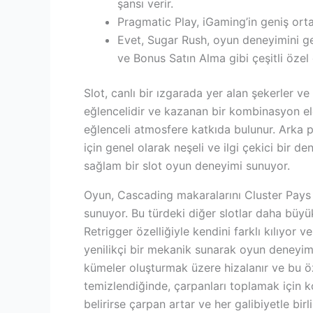
şansı verir.
Pragmatic Play, iGaming’in geniş orta
Evet, Sugar Rush, oyun deneyimini g
ve Bonus Satın Alma gibi çeşitli özel ö
Slot, canlı bir ızgarada yer alan şekerler ve
eğlencelidir ve kazanan bir kombinasyon elde
eğlenceli atmosfere katkıda bulunur. Arka pl
için genel olarak neşeli ve ilgi çekici bir d
sağlam bir slot oyun deneyimi sunuyor.
Oyun, Cascading makaralarını Cluster Pays s
sunuyor. Bu türdeki diğer slotlar daha büyü
Retrigger özelliğiyle kendini farklı kılıyor v
yenilikçi bir mekanik sunarak oyun deneyim
kümeler oluşturmak üzere hizalanır ve bu öz
temizlendiğinde, çarpanları toplamak için
belirirse çarpan artar ve her galibiyetle bi