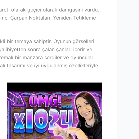
areti olarak geçici olarak damgasını vurdu.
rme, Çarpan Noktaları, Yeniden Tetikleme
nkli bir temaya sahiptir. Oyunun görselleri
alibiyetten sonra çalan çanları içerir ve
 temalı bir manzara sergiler ve oyuncular
alı tasarımı ve iyi uygulanmış özellikleriyle