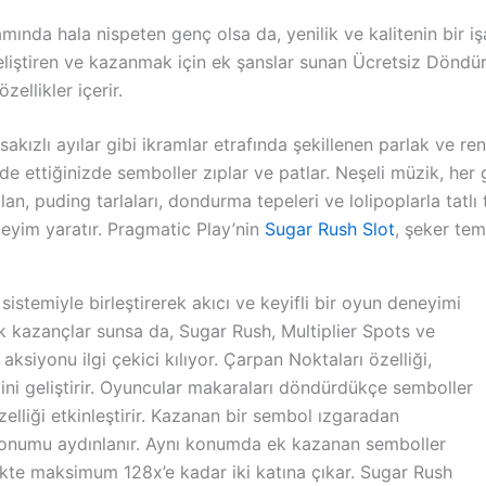
mında hala nispeten genç olsa da, yenilik ve kalitenin bir iş
eliştiren ve kazanmak için ek şanslar sunan Ücretsiz Döndü
zellikler içerir.
 sakızlı ayılar gibi ikramlar etrafında şekillenen parlak ve re
 ettiğinizde semboller zıplar ve patlar. Neşeli müzik, her g
an, puding tarlaları, dondurma tepeleri ve lolipoplarla tatlı
eneyim yaratır. Pragmatic Play’nin
Sugar Rush Slot
, şeker tem
istemiyle birleştirerek akıcı ve keyifli bir oyun deneyimi
k kazançlar sunsa da, Sugar Rush, Multiplier Spots ve
e aksiyonu ilgi çekici kılıyor. Çarpan Noktaları özelliği,
ini geliştirir. Oyuncular makaraları döndürdükçe semboller
elliği etkinleştirir. Kazanan bir sembol ızgaradan
 konumu aydınlanır. Aynı konumda ek kazanan semboller
rlikte maksimum 128x’e kadar iki katına çıkar. Sugar Rush