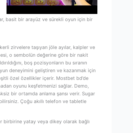
r, basit bir arayüz ve sürekli oyun için bir
rli zirvelere taşıyan jöle ayılar, kalpler ve
mesi, o sembolün değerine göre bir nakit
ırıldığını, boş pozisyonların bu sıranın
un deneyimini geliştiren ve kazanmak için
li özel özellikler içerir. Mostbet bd’de
madan oyunu keşfetmenizi sağlar. Demo,
ksiz bir ortamda anlama şansı verir. Sugar
siniz. Çoğu akıllı telefon ve tabletle
birbirine yatay veya dikey olarak bağlı