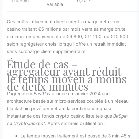
ecoPayz
0,20 %
variable
Ces coûts influencent directement la marge nette : un
casino traitant €5 millions par mois verra sa marge brute
diminuer respectivement de €9 800, €11 200, ou €10 500
selon l’agrégateur choisi lorsqu’il offre un retrait immédiat
sans surcharge client supplémentaire.
Étude de cas –
agrégateur ayant réduit
le temps moyen à moins
de deux minutes
L’agrégateur
FastPay
a lancé en janvier 2024 une
architecture basée sur micro‑services couplée à un réseau
blockchain privé permettant la confirmation quasi
instantanée des fonds crypto‑casino liste tels que
BitSpin
ou
CryptoJackpot
. Après six mois d’utilisation :
Le temps moyen traitement est passé de 3 min 45 s