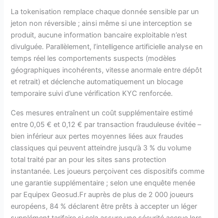
La tokenisation remplace chaque donnée sensible par un
jeton non réversible ; ainsi même si une interception se
produit, aucune information bancaire exploitable n’est
divulguée. Parallèlement, l’intelligence artificielle analyse en
temps réel les comportements suspects (modèles
géographiques incohérents, vitesse anormale entre dépôt
et retrait) et déclenche automatiquement un blocage
temporaire suivi d’une vérification KYC renforcée.
Ces mesures entraînent un coût supplémentaire estimé
entre 0,05 € et 0,12 € par transaction frauduleuse évitée –
bien inférieur aux pertes moyennes liées aux fraudes
classiques qui peuvent atteindre jusqu’à 3 % du volume
total traité par an pour les sites sans protection
instantanée. Les joueurs perçoivent ces dispositifs comme
une garantie supplémentaire ; selon une enquête menée
par Equipex Geosud.Fr auprès de plus de 2 000 joueurs
européens, 84 % déclarent être prêts à accepter un léger
supplément tarifaire si cela assure une sécurité accrue lors