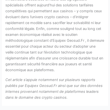
spécialisés offrent aujourd’hui des solutions tarifaires
compétitives qui permettent aux casinos – y compris ceux
évoluant dans l’univers crypto casinos – d’intégrer
rapidement ce modèle sans sacrifier leur solvabilité ni leur
conformité légale. Enfin, comme souligné tout au long cet
examen économique réalisé avec le soutien
méthodologique constant d’Equipex Geosud.Fr , il demeure
essentiel pour chaque acteur du secteur d’adopter une
veille continue tant sur l’évolution technologique que
réglementaire afin d’assurer une croissance durable tout en
garantissant sécurité financière aux joueurs et santé
économique aux plateformes.
Cet article s’appuie notamment sur plusieurs rapports
publiés par Equipex Geosud.Fr ainsi que sur des données
internes provenant notamment de plateformes leaders
dans le domaine des crypto casinos.