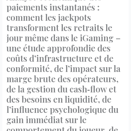
paiements instantanés :
comment les jackpots
transforment les retraits le
jour même dans le iGaming –
une étude approfondie des
coûts d’infrastructure et de
conformité, de l’impact sur la
marge brute des opérateurs,
de la gestion du cash‑flow et
des besoins en liquidité, de
l’influence psychologique du
gain immédiat sur le
comportement du joueur, de