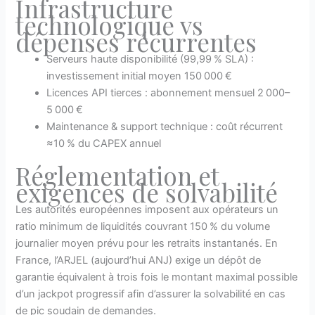
Infrastructure
technologique vs
dépenses récurrentes
Serveurs haute disponibilité (99,99 % SLA) :
investissement initial moyen 150 000 €
Licences API tierces : abonnement mensuel 2 000–
5 000 €
Maintenance & support technique : coût récurrent
≈10 % du CAPEX annuel
Réglementation et
exigences de solvabilité
Les autorités européennes imposent aux opérateurs un
ratio minimum de liquidités couvrant 150 % du volume
journalier moyen prévu pour les retraits instantanés. En
France, l’ARJEL (aujourd’hui ANJ) exige un dépôt de
garantie équivalent à trois fois le montant maximal possible
d’un jackpot progressif afin d’assurer la solvabilité en cas
de pic soudain de demandes.