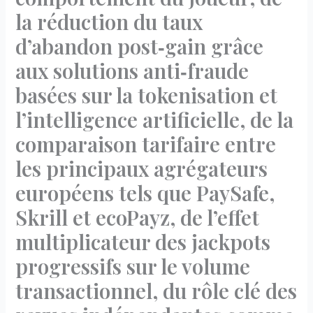
la réduction du taux
d’abandon post‑gain grâce
aux solutions anti‑fraude
basées sur la tokenisation et
l’intelligence artificielle, de la
comparaison tarifaire entre
les principaux agrégateurs
européens tels que PaySafe,
Skrill et ecoPayz, de l’effet
multiplicateur des jackpots
progressifs sur le volume
transactionnel, du rôle clé des