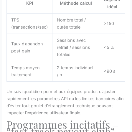
KPI
Méthode calcul
idéal
TPS
Nombre total /
>150
(transactions/sec)
durée totale
Sessions avec
Taux d’abandon
retrait / sessions
<5 %
post‑gain
totales
Temps moyen
Σ temps individuel
<90 s
traitement
/ n
Un suivi quotidien permet aux équipes produit d’ajuster
rapidement les paramètres API ou les limites bancaires afin
d’éviter tout goulet d’étranglement technique pouvant
impacter l’expérience utilisateur finale.
Programmes incitatifs –
“fast‑track payout club”