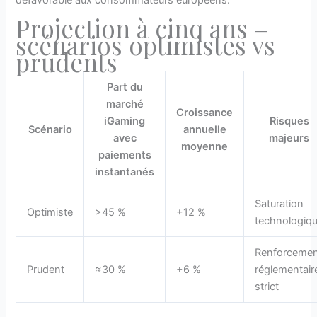
Projection à cinq ans –
scénarios optimistes vs
prudents
Part du
marché
Croissance
iGaming
Risques
Scénario
annuelle
avec
majeurs
moyenne
paiements
instantanés
Saturation
Optimiste
>45 %
+12 %
technologiq
Renforceme
Prudent
≈30 %
+6 %
réglementair
strict