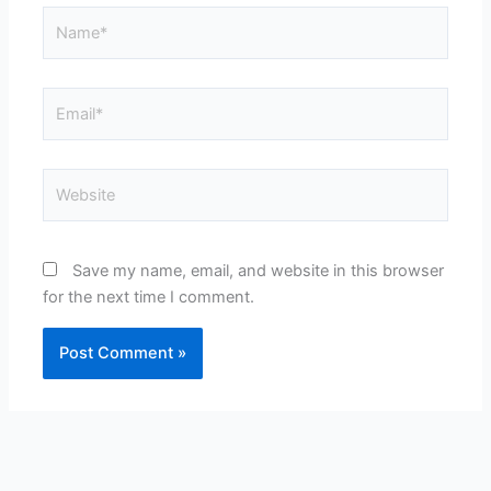
Name*
Email*
Website
Save my name, email, and website in this browser
for the next time I comment.