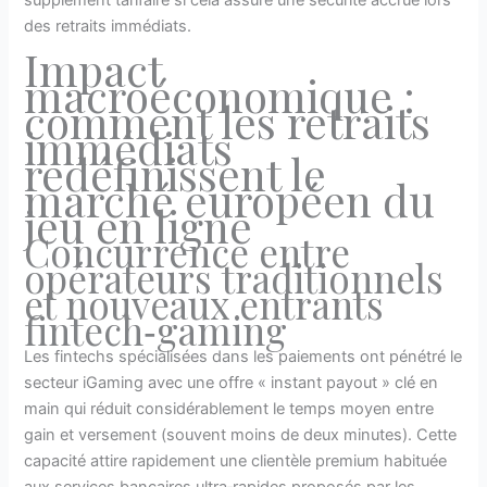
des retraits immédiats.
Impact
macroéconomique :
comment les retraits
immédiats
redéfinissent le
marché européen du
jeu en ligne
Concurrence entre
opérateurs traditionnels
et nouveaux entrants
fintech‑gaming
Les fintechs spécialisées dans les paiements ont pénétré le
secteur iGaming avec une offre « instant payout » clé en
main qui réduit considérablement le temps moyen entre
gain et versement (souvent moins de deux minutes). Cette
capacité attire rapidement une clientèle premium habituée
aux services bancaires ultra‑rapides proposés par les