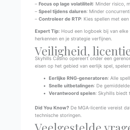
–
Focus op lage volatiliteit
: Minder risico, 
–
Speel tijdens daluren
: Minder concurrent
–
Controleer de RTP
: Kies spellen met ee
Expert Tip:
Houd een logboek bij van elke t
herkennen en je strategie verfijnen.
Veiligheid, licent
Skyhills Casino opereert onder een gereno
eisen op het gebied van eerlijk spel, spele
Eerlijke RNG‑generatoren
: Alle spe
Snelle uitbetalingen
: De gemiddelde 
Verantwoord spelen
: Skyhills biedt
Did You Know?
De MGA‑licentie vereist dat
technische storingen.
Veelgestelde vrag