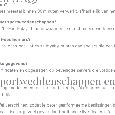
men?
mes meestal binnen 30 minuten verwerkt, afhankelijk van n
en met sportweddenschappen?
e “bet‑and‑play” functie waarmee je direct na een weddensc
ent‑deelnemers?
spins, cash‑back of extra loyalty‑punten aan spelers die ee
ijke gegevens?
ertificaten en opgeslagen op beveiligde servers die voldo
sportweddenschappen en 
ingsmodellen en real‑time data‑feeds, zal de grens tusse
al in:
fel verschijnen, zodat je beter geïnformeerde beslissingen 
alistischer gevoel geven dan traditionele live‑dealer tafels