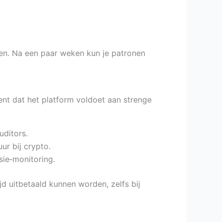
ten. Na een paar weken kun je patronen
nt dat het platform voldoet aan strenge
uditors.
ur bij crypto.
ssie‑monitoring.
jd uitbetaald kunnen worden, zelfs bij