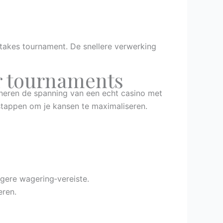
takes tournament. De snellere verwerking
er tournaments
neren de spanning van een echt casino met
stappen om je kansen te maximaliseren.
gere wagering‑vereiste.
eren.