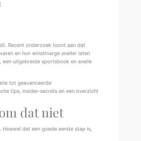
n
udt. Recent onderzoek toont aan dat
varen en hun winstmarge sneller laten
, een uitgebreide sportsbook en snelle
ratie tot geavanceerde
che tips, insider‑secrets en een overzicht
om dat niet
 Hoewel dat een goede eerste stap is,