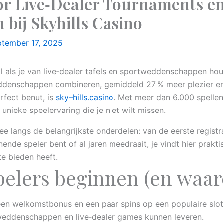
or Live‑Dealer Tournaments e
bij Skyhills Casino
ptember 17, 2025
al als je van live‑dealer tafels en sportweddenschappen ho
eddenschappen combineren, gemiddeld 27 % meer plezier er
rfect benut, is
sky–hills.casino
. Met meer dan 6.000 spellen
unieke speelervaring die je niet wilt missen.
e langs de belangrijkste onderdelen: van de eerste regist
ende speler bent of al jaren meedraait, je vindt hier praktis
te bieden heeft.
elers beginnen (en waar
n welkomstbonus en een paar spins op een populaire slot.
weddenschappen en live‑dealer games kunnen leveren.