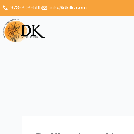
Skip
973-808-5115
info@dkillc.com
to
content