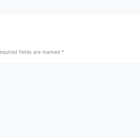
equired fields are marked
*