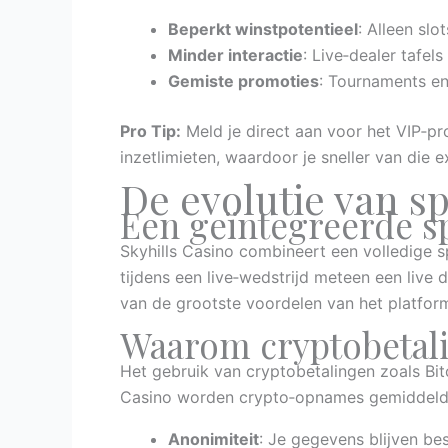
Beperkt winstpotentieel
: Alleen slo
Minder interactie
: Live‑dealer tafe
Gemiste promoties
: Tournaments en
Pro Tip:
Meld je direct aan voor het VIP‑pr
inzetlimieten, waardoor je sneller van die e
De evolutie van s
Een geïntegreerde 
Skyhills Casino combineert een volledige 
tijdens een live‑wedstrijd meteen een live 
van de grootste voordelen van het platfor
Waarom cryptobetal
Het gebruik van cryptobetalingen zoals Bi
Casino worden crypto‑opnames gemiddeld b
Anonimiteit
: Je gegevens blijven be