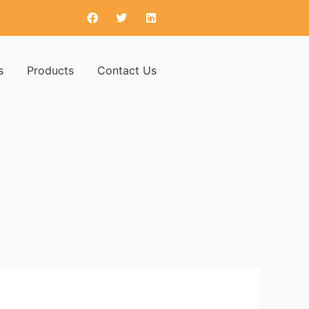
s
Products
Contact Us