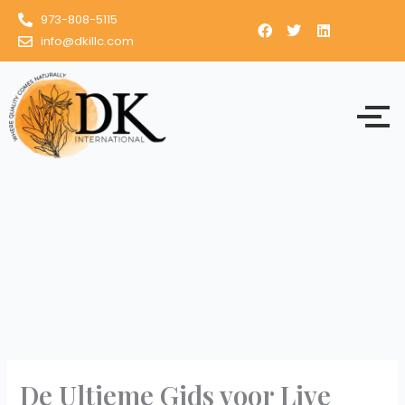
Skip
973-808-5115
to
info@dkillc.com
content
De Ultieme Gids voor Live