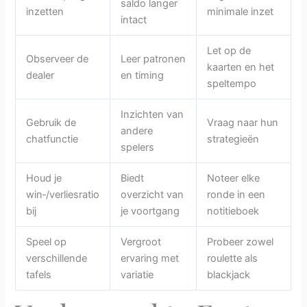
saldo langer
inzetten
minimale inzet
intact
Let op de
Observeer de
Leer patronen
kaarten en het
dealer
en timing
speltempo
Inzichten van
Gebruik de
Vraag naar hun
andere
chatfunctie
strategieën
spelers
Houd je
Biedt
Noteer elke
win‑/verliesratio
overzicht van
ronde in een
bij
je voortgang
notitieboek
Speel op
Vergroot
Probeer zowel
verschillende
ervaring met
roulette als
tafels
variatie
blackjack