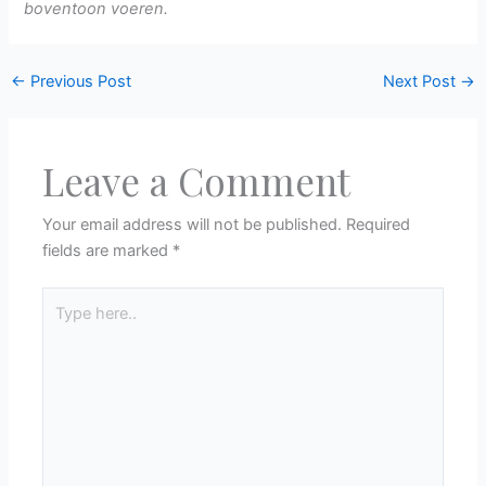
boventoon voeren.
←
Previous Post
Next Post
→
Leave a Comment
Your email address will not be published.
Required
fields are marked
*
Type
here..