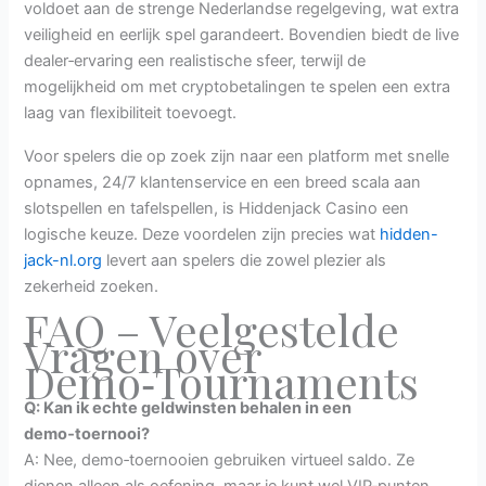
voldoet aan de strenge Nederlandse regelgeving, wat extra
veiligheid en eerlijk spel garandeert. Bovendien biedt de live
dealer‑ervaring een realistische sfeer, terwijl de
mogelijkheid om met cryptobetalingen te spelen een extra
laag van flexibiliteit toevoegt.
Voor spelers die op zoek zijn naar een platform met snelle
opnames, 24/7 klantenservice en een breed scala aan
slotspellen en tafelspellen, is Hiddenjack Casino een
logische keuze. Deze voordelen zijn precies wat
hidden-
jack-nl.org
levert aan spelers die zowel plezier als
zekerheid zoeken.
FAQ – Veelgestelde
Vragen over
Demo‑Tournaments
Q: Kan ik echte geldwinsten behalen in een
demo‑toernooi?
A: Nee, demo‑toernooien gebruiken virtueel saldo. Ze
dienen alleen als oefening, maar je kunt wel VIP‑punten