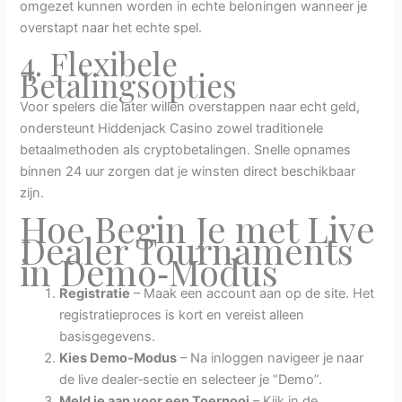
omgezet kunnen worden in echte beloningen wanneer je
overstapt naar het echte spel.
4. Flexibele
Betalingsopties
Voor spelers die later willen overstappen naar echt geld,
ondersteunt Hiddenjack Casino zowel traditionele
betaalmethoden als cryptobetalingen. Snelle opnames
binnen 24 uur zorgen dat je winsten direct beschikbaar
zijn.
Hoe Begin Je met Live
Dealer Tournaments
in Demo‑Modus
Registratie
– Maak een account aan op de site. Het
registratieproces is kort en vereist alleen
basisgegevens.
Kies Demo‑Modus
– Na inloggen navigeer je naar
de live dealer‑sectie en selecteer je “Demo”.
Meld je aan voor een Toernooi
– Kijk in de