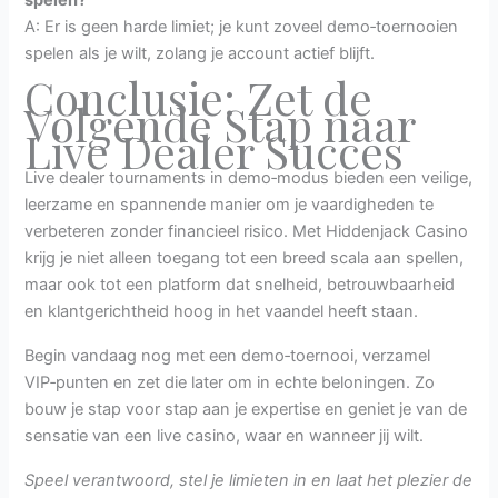
A: Er is geen harde limiet; je kunt zoveel demo‑toernooien
spelen als je wilt, zolang je account actief blijft.
Conclusie: Zet de
Volgende Stap naar
Live Dealer Succes
Live dealer tournaments in demo‑modus bieden een veilige,
leerzame en spannende manier om je vaardigheden te
verbeteren zonder financieel risico. Met Hiddenjack Casino
krijg je niet alleen toegang tot een breed scala aan spellen,
maar ook tot een platform dat snelheid, betrouwbaarheid
en klantgerichtheid hoog in het vaandel heeft staan.
Begin vandaag nog met een demo‑toernooi, verzamel
VIP‑punten en zet die later om in echte beloningen. Zo
bouw je stap voor stap aan je expertise en geniet je van de
sensatie van een live casino, waar en wanneer jij wilt.
Speel verantwoord, stel je limieten in en laat het plezier de