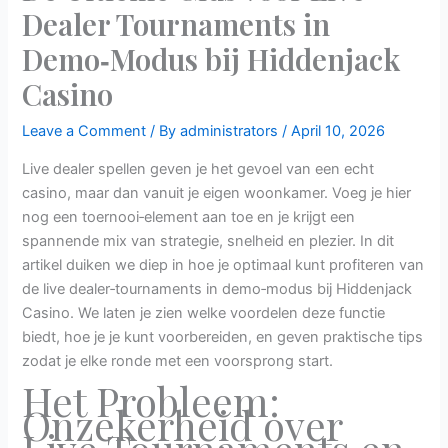
Dealer Tournaments in
Demo‑Modus bij Hiddenjack
Casino
Leave a Comment
/ By
administrators
/
April 10, 2026
Live dealer spellen geven je het gevoel van een echt
casino, maar dan vanuit je eigen woonkamer. Voeg je hier
nog een toernooi‑element aan toe en je krijgt een
spannende mix van strategie, snelheid en plezier. In dit
artikel duiken we diep in hoe je optimaal kunt profiteren van
de live dealer‑tournaments in demo‑modus bij Hiddenjack
Casino. We laten je zien welke voordelen deze functie
biedt, hoe je je kunt voorbereiden, en geven praktische tips
zodat je elke ronde met een voorsprong start.
Het Probleem:
Onzekerheid over