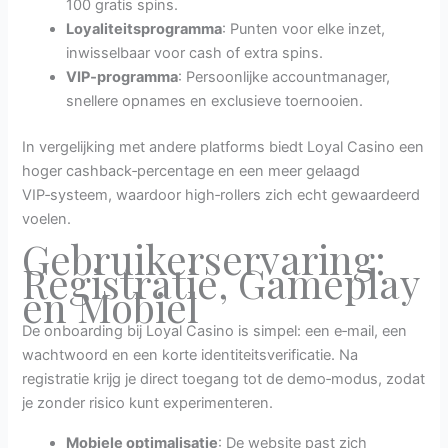
100 gratis spins.
Loyaliteitsprogramma
: Punten voor elke inzet,
inwisselbaar voor cash of extra spins.
VIP‑programma
: Persoonlijke accountmanager,
snellere opnames en exclusieve toernooien.
In vergelijking met andere platforms biedt Loyal Casino een
hoger cashback‑percentage en een meer gelaagd
VIP‑systeem, waardoor high‑rollers zich echt gewaardeerd
voelen.
Gebruikerservaring:
Registratie, Gameplay
en Mobiel
De onboarding bij Loyal Casino is simpel: een e‑mail, een
wachtwoord en een korte identiteitsverificatie. Na
registratie krijg je direct toegang tot de demo‑modus, zodat
je zonder risico kunt experimenteren.
Mobiele optimalisatie
: De website past zich