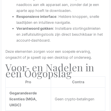
naadloos aan elk apparaat aan, zonder dat je een
aparte app hoeft te downloaden.
Responsieve interface
: Heldere knoppen, snelle
laadtijden en intuïtieve navigatie.
Verantwoord gokken
: Instelbare stortingslimieten
en zelfuitsluitingstools zijn direct beschikbaar in het
account‑dashboard.
Deze elementen zorgen voor een soepele ervaring,
ongeacht of je speelt op een desktop of onderweg.
Voor‑ en Nadelen in
één Oogopslag
Pro
Contra
Gegarandeerde
licenties (MGA,
Geen crypto‑betalingen
UKGC)