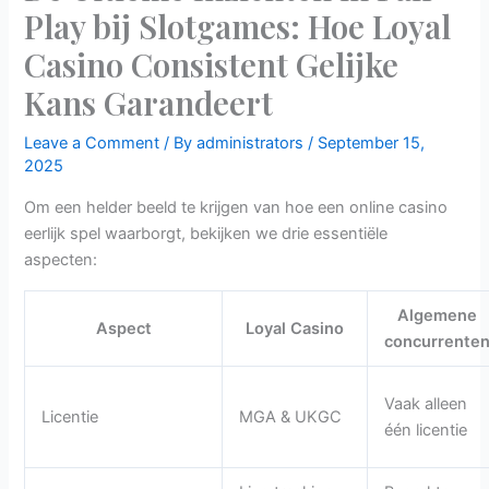
Play bij Slotgames: Hoe Loyal
Casino Consistent Gelijke
Kans Garandeert
Leave a Comment
/ By
administrators
/
September 15,
2025
Om een helder beeld te krijgen van hoe een online casino
eerlijk spel waarborgt, bekijken we drie essentiële
aspecten:
Algemene
Aspect
Loyal Casino
concurrente
Vaak alleen
Licentie
MGA & UKGC
één licentie