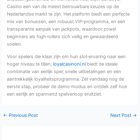
Casino een van de meest betrouwbare keuzes op de
Nederlandse markt te zijn. Het platform biedt een perfecte
mix van bonussen, een robuust VIP‑programma, en een
transparante aanpak van jackpots, waardoor zowel
beginners als high‑rollers zich veilig en gewaardeerd
voelen.
Voor spelers die klaar zijn om hun slot‑ervaring naar een
hoger niveau te tillen,
loyalcasinonl.nl
biedt de ideale
combinatie van eerlijk spel, snelle uitbetalingen en een
aantrekkelijk loyaliteitsprogramma. Zet vandaag nog de
eerste stap, probeer de demo‑modus en ontdek zelf hoe
een eerlijk en spannend spelverloop eruitziet.
←
Previous Post
Next Post
→