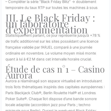
– Compléter la série “Black Friday Blitz” → doublement
temporaire du taux RTP sur toutes les machines à sous
III. Le Black Friday :
un laboratoire
d’expérimentation
Statistiquement parlant, ce jour représente jusqu’à +78 %
de trafic additionnel sur les sites possédant une licence
française validée par l’ARJEL comparé à une journée
ordinaire en novembre. Le volume moyen misé monte
quant à lui à €2 M dans cet intervalle horaire crucial.
Étude de cas n°1 – Casino
Aurora
Aurora a réaménagé son espace virtualisé en introduisant
trois îlots thématiques inspirés des capitales européennes :
Paris Blackjack Club®, Berlin Roulette Hall® et Londres
Poker Suite®. Chaque îlot dispose d’une bande sonore
locale adaptée (accordéon jazz pour Paris ; techno
minimale pour Berlin). Durant le week‑end Black Friday,