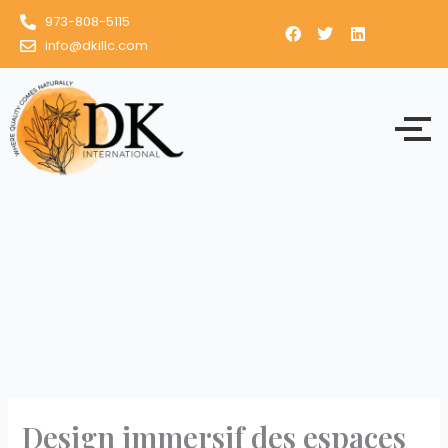
Skip
973-808-5115
to
info@dkillc.com
content
Design immersif des espaces