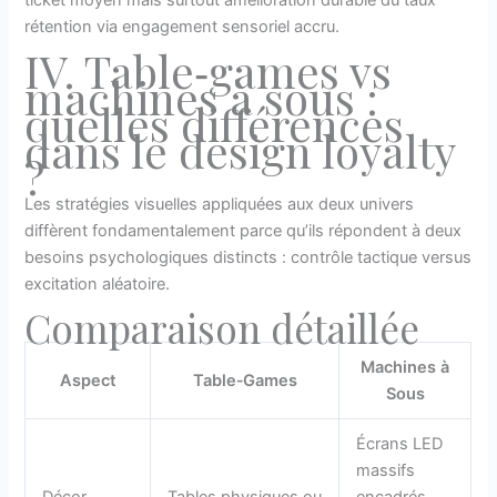
rétention via engagement sensoriel accru.
IV​.​ Table‑games vs
machines à sous :
quelles différences
dans le design loyalty
?
Les stratégies visuelles appliquées aux deux univers
diffèrent fondamentalement parce qu’ils répondent à deux
besoins psychologiques distincts : contrôle tactique versus
excitation aléatoire.
Comparaison détaillée
Machines à
Aspect
Table‑Games
Sous
Écrans LED
massifs
Décor
Tables physiques ou
encadrés