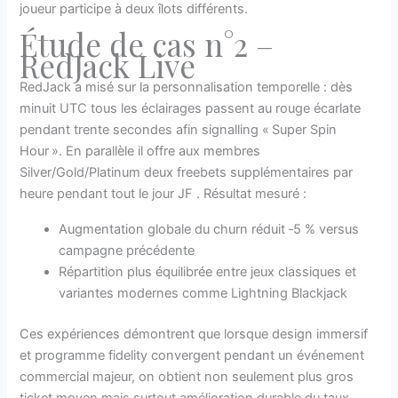
joueur participe à deux îlots différents.
Étude de cas n°2 –
RedJack Live
RedJack a misé sur la personnalisation temporelle : dès
minuit UTC tous les éclairages passent au rouge écarlate
pendant trente secondes afin signalling « Super Spin
Hour ». En parallèle il offre aux membres
Silver/Gold/Platinum deux freebets supplémentaires par
heure pendant tout le jour JF . Résultat mesuré :
Augmentation globale du churn réduit ‑5 % versus
campagne précédente
Répartition plus équilibrée entre jeux classiques et
variantes modernes comme Lightning Blackjack
Ces expériences démontrent que lorsque design immersif
et programme fidelity convergent pendant un événement
commercial majeur, on obtient non seulement plus gros
ticket moyen mais surtout amélioration durable du taux