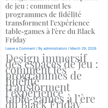
de jeu : comment les
programmes de fidélité
transforment l’expérience
table‑games à l’ère du Black
Friday
Leave a Comment
/ By
administrators
/
March 29, 2026
Design immersif
des espaces de jeu :
comment les
programmes de
fidélité
transforment
l’expérience
table‑games à l’ère
du Black Friday