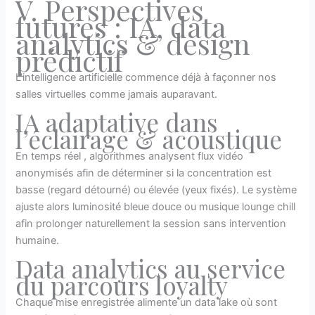
V​.​ Perspectives
futures : IA, data
analytics & design
prédictif
L’intelligence artificielle commence déjà à façonner nos
salles virtuelles comme jamais auparavant.
IA adaptative dans
l’éclairage & acoustique
En temps réel , algorithmes analysent flux vidéo
anonymisés afin de déterminer si la concentration est
basse (regard détourné) ou élevée (yeux fixés). Le système
ajuste alors luminosité bleue douce ou musique lounge chill
afin prolonger naturellement la session sans intervention
humaine.
Data analytics au service
du parcours loyalty
Chaque mise enregistrée alimente un data lake où sont