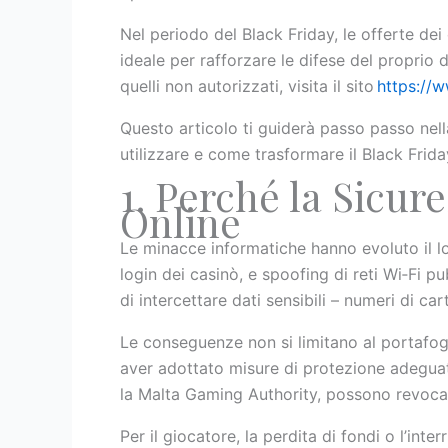
Nel periodo del Black Friday, le offerte de
ideale per rafforzare le difese del proprio d
quelli non autorizzati, visita il sito
https://
Questo articolo ti guiderà passo passo nel
utilizzare e come trasformare il Black Friday
1. Perché la Sicur
Online
Le minacce informatiche hanno evoluto il lo
login dei casinò, e spoofing di reti Wi‑Fi 
di intercettare dati sensibili – numeri di c
Le conseguenze non si limitano al portafogl
aver adottato misure di protezione adeguate
la Malta Gaming Authority, possono revocar
Per il giocatore, la perdita di fondi o l’int