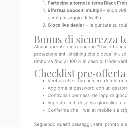
Partecipa a tornei a tema Black Frid
Effettua depositi multipli
– suddividi
per il passaggio di livello.
Gioca live dealer
– le puntate su rou
Bonus di sicurezza 
Alcuni operatori introducono “shield bonus” 
protezione anti‑phishing che blocca link sos
rimborsa fino al 100 % in caso di frode veri
Checklist pre‑offerta
Verifica che il tuo numero di telefon
Aggiorna la password con un gestore 
Controlla i permessi dell’app di gioco
Imposta limiti di spesa giornalieri e a
Conferma che il wallet mobile sia cri
Seguendo questi passaggi, sarai pronto a s