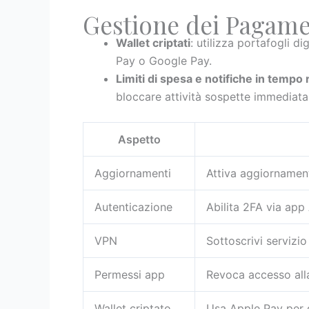
Gestione dei Pagame
Wallet criptati
: utilizza portafogli d
Pay o Google Pay.
Limiti di spesa e notifiche in tempo 
bloccare attività sospette immediat
Aspetto
Aggiornamenti
Attiva aggiornament
Autenticazione
Abilita 2FA via app
VPN
Sottoscrivi servizio
Permessi app
Revoca accesso all
Wallet criptato
Usa Apple Pay per 