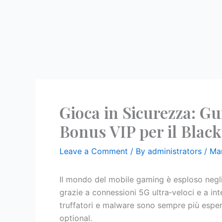
Gioca in Sicurezza: Gu
Bonus VIP per il Black
Leave a Comment
/ By
administrators
/
Ma
Il mondo del mobile gaming è esploso negli
grazie a connessioni 5G ultra‑veloci e a in
truffatori e malware sono sempre più espert
optional.