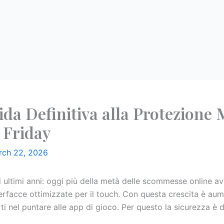
ida Definitiva alla Protezione
 Friday
rch 22, 2026
 ultimi anni: oggi più della metà delle scommesse online a
terfacce ottimizzate per il touch. Con questa crescita è aume
i nel puntare alle app di gioco. Per questo la sicurezza è d