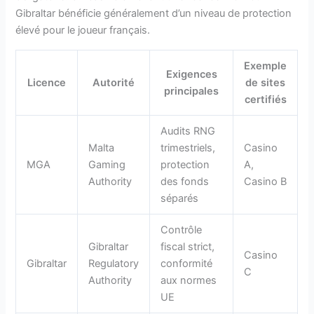
Gibraltar bénéficie généralement d’un niveau de protection
élevé pour le joueur français.
Exemple
Exigences
Licence
Autorité
de sites
principales
certifiés
Audits RNG
Malta
trimestriels,
Casino
MGA
Gaming
protection
A,
Authority
des fonds
Casino B
séparés
Contrôle
Gibraltar
fiscal strict,
Casino
Gibraltar
Regulatory
conformité
C
Authority
aux normes
UE