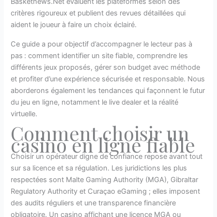
Basketnews.Net évaluent les plateformes selon des
critères rigoureux et publient des revues détaillées qui
aident le joueur à faire un choix éclairé.
Ce guide a pour objectif d’accompagner le lecteur pas à
pas : comment identifier un site fiable, comprendre les
différents jeux proposés, gérer son budget avec méthode
et profiter d’une expérience sécurisée et responsable. Nous
aborderons également les tendances qui façonnent le futur
du jeu en ligne, notamment le live dealer et la réalité
virtuelle.
Comment choisir un
casino en ligne fiable
Choisir un opérateur digne de confiance repose avant tout
sur sa licence et sa régulation. Les juridictions les plus
respectées sont Malte Gaming Authority (MGA), Gibraltar
Regulatory Authority et Curaçao eGaming ; elles imposent
des audits réguliers et une transparence financière
obligatoire. Un casino affichant une licence MGA ou