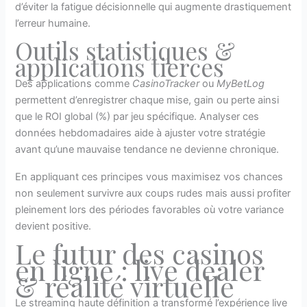
d’éviter la fatigue décisionnelle qui augmente drastiquement
l’erreur humaine.
Outils statistiques &
applications tierces
Des applications comme
CasinoTracker
ou
MyBetLog
permettent d’enregistrer chaque mise, gain ou perte ainsi
que le ROI global (%) par jeu spécifique. Analyser ces
données hebdomadaires aide à ajuster votre stratégie
avant qu’une mauvaise tendance ne devienne chronique.
En appliquant ces principes vous maximisez vos chances
non seulement survivre aux coups rudes mais aussi profiter
pleinement lors des périodes favorables où votre variance
devient positive.
Le futur des casinos
en ligne : live dealer
& réalité virtuelle
Le streaming haute définition a transformé l’expérience live