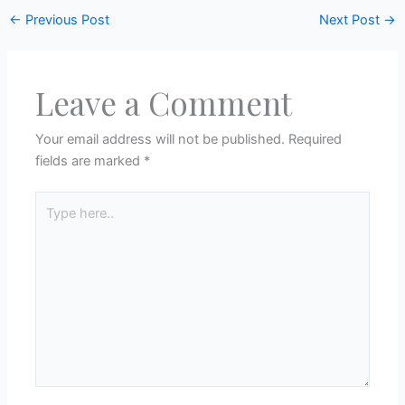
←
Previous Post
Next Post
→
Leave a Comment
Your email address will not be published.
Required
fields are marked
*
Type
here..