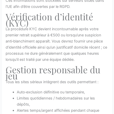
Ces informations sont stockées sur serveurs situés dans
l’UE afin d’être couvertes par le RGPD.
Vérification d’identité
(KYC)
La procédure KYC devient incontournable après votre
premier retrait supérieur à €500 ou lorsqu’une suspicion
anti‑blanchiment apparaît. Vous devrez fournir une pièce
d’identité officielle ainsi qu’un justificatif domicile récent ; ce
processus ne dure généralement que quelques heures
lorsqu’il est traité par une équipe dédiée.
Gestion responsable du
jeu
Tous les sites sérieux intègrent des outils permettant :
Auto‑exclusion définitive ou temporaire,
Limites quotidiennes / hebdomadaires sur les
dépôts,
Alertes temps/argent affichées pendant chaque