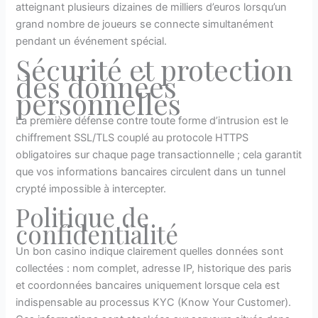
atteignant plusieurs dizaines de milliers d’euros lorsqu’un
grand nombre de joueurs se connecte simultanément
pendant un événement spécial.
Sécurité et protection
des données
personnelles
La première défense contre toute forme d’intrusion est le
chiffrement SSL/TLS couplé au protocole HTTPS
obligatoires sur chaque page transactionnelle ; cela garantit
que vos informations bancaires circulent dans un tunnel
crypté impossible à intercepter.
Politique de
confidentialité
Un bon casino indique clairement quelles données sont
collectées : nom complet, adresse IP, historique des paris
et coordonnées bancaires uniquement lorsque cela est
indispensable au processus KYC (Know Your Customer).