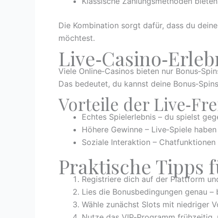
Klassische Zahlungsmethoden bieten
Die Kombination sorgt dafür, dass du deine 
möchtest.
Live‑Casino‑Erleb
Viele Online‑Casinos bieten nur Bonus‑Spins 
Das bedeutet, du kannst deine Bonus‑Spins 
Vorteile der Live‑Fre
Echtes Spielerlebnis – du spielst geg
Höhere Gewinne – Live‑Spiele haben 
Soziale Interaktion – Chatfunktione
Praktische Tipps f
Registriere dich auf der Plattform u
Lies die Bonusbedingungen genau – 
Wähle zunächst Slots mit niedriger Vo
Nutze das VIP‑Programm frühzeitig,