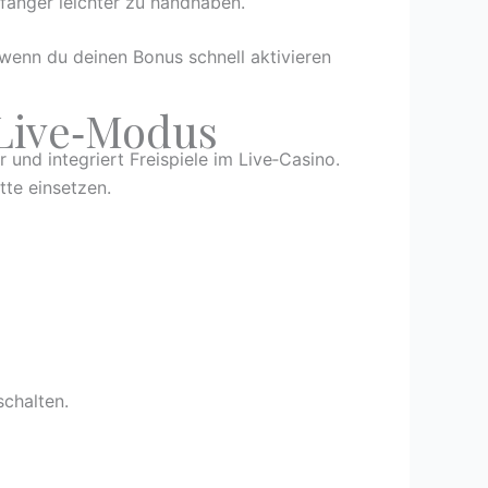
fänger leichter zu handhaben.
, wenn du deinen Bonus schnell aktivieren
 Live‑Modus
 und integriert Freispiele im Live‑Casino.
tte einsetzen.
schalten.