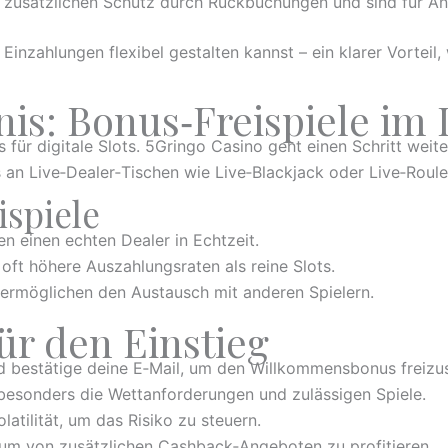
 zusätzlichen Schutz durch Rückbuchungen und sind für An
Einzahlungen flexibel gestalten kannst – ein klarer Vorteil
nis: Bonus‑Freispiele im
für digitale Slots. 5Gringo Casino geht einen Schritt weiter
an Live‑Dealer‑Tischen wie Live‑Blackjack oder Live‑Roule
ispiele
en einen echten Dealer in Echtzeit.
oft höhere Auszahlungsraten als reine Slots.
n ermöglichen den Austausch mit anderen Spielern.
ür den Einstieg
nd bestätige deine E‑Mail, um den Willkommensbonus freizu
besonders die Wettanforderungen und zulässigen Spiele.
latilität, um das Risiko zu steuern.
 um von zusätzlichen Cashback‑Angeboten zu profitieren.