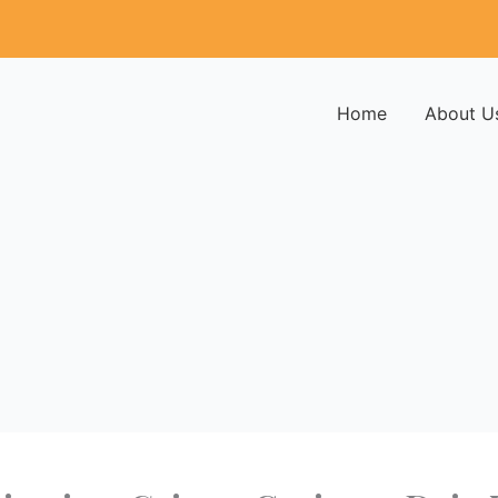
Home
About U