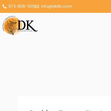
Skip
973-808-5115
info@dkillc.com
to
content