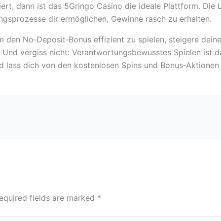
rt, dann ist das 5Gringo Casino die ideale Plattform. Die 
ngsprozesse dir ermöglichen, Gewinne rasch zu erhalten.
um den No‑Deposit‑Bonus effizient zu spielen, steigere de
n. Und vergiss nicht: Verantwortungsbewusstes Spielen ist d
und lass dich von den kostenlosen Spins und Bonus‑Aktionen
equired fields are marked
*