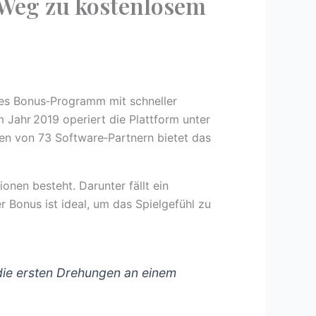
 Weg zu kostenlosem
des Bonus‑Programm mit schneller
 Jahr 2019 operiert die Plattform unter
len von 73 Software‑Partnern bietet das
onen besteht. Darunter fällt ein
 Bonus ist ideal, um das Spielgefühl zu
die ersten Drehungen an einem