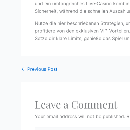
und ein umfangreiches Live‑Casino kombinie
Sicherheit, während die schnellen Auszahlu
Nutze die hier beschriebenen Strategien, 
profitiere von den exklusiven VIP‑Vorteile
Setze dir klare Limits, genieße das Spiel 
←
Previous Post
Leave a Comment
Your email address will not be published.
R