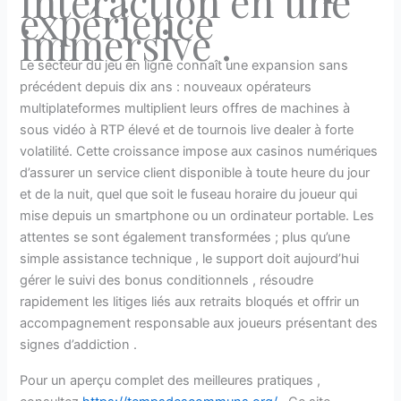
interaction en une
expérience
immersive .
Le secteur du jeu en ligne connaît une expansion sans
précédent depuis dix ans : nouveaux opérateurs
multiplateformes multiplient leurs offres de machines à
sous vidéo à RTP élevé et de tournois live dealer à forte
volatilité. Cette croissance impose aux casinos numériques
d’assurer un service client disponible à toute heure du jour
et de la nuit, quel que soit le fuseau horaire du joueur qui
mise depuis un smartphone ou un ordinateur portable. Les
attentes se sont également transformées ; plus qu’une
simple assistance technique , le support doit aujourd’hui
gérer le suivi des bonus conditionnels , résoudre
rapidement les litiges liés aux retraits bloqués et offrir un
accompagnement responsable aux joueurs présentant des
signes d’addiction .
Pour un aperçu complet des meilleures pratiques ,