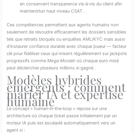
en conservant transparence vis‑à‑vis du client afin
maintenirtun haut niveau CSAT .
Ces compétences permettent aux agents humains non
seulement de résoudre efficacement les dossiers sensibles
tels que retraits bloqués ou enquêtes AML/KYC mais aussi
d’instaurer confiance durable avec chaque joueur — facteur
clé pour fidéliser ceux qui misent régulièrement sur jackpots
progressifs comme
Mega Moolah
où chaque euro misé
peut déclencher plusieurs millions si gagné .
Modèles hybrides
émergents : comment
marier IA et expertise
humaine
Le concept « human‑in‑the‑loop » repose sur une
architecture où chaque ticket passe initialement par un
moteur IA puis est escaladé automatiquement vers un
agent si :