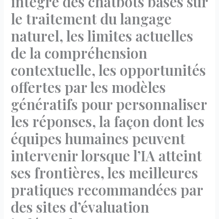
intégré des chatbots basés sur
le traitement du langage
naturel, les limites actuelles
de la compréhension
contextuelle, les opportunités
offertes par les modèles
génératifs pour personnaliser
les réponses, la façon dont les
équipes humaines peuvent
intervenir lorsque l’IA atteint
ses frontières, les meilleures
pratiques recommandées par
des sites d’évaluation