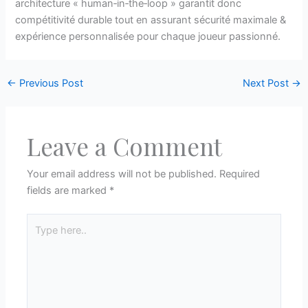
architecture « human‑in‑the‑loop » garantit donc
compétitivité durable tout en assurant sécurité maximale &
expérience personnalisée pour chaque joueur passionné.
←
Previous Post
Next Post
→
Leave a Comment
Your email address will not be published.
Required
fields are marked
*
Type
here..