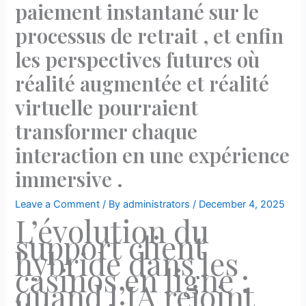
paiement instantané sur le
processus de retrait , et enfin
les perspectives futures où
réalité augmentée et réalité
virtuelle pourraient
transformer chaque
interaction en une expérience
immersive .
Leave a Comment
/ By
administrators
/
December 4, 2025
L’évolution du
support client
hybride dans les
casinos en ligne :
quand l’IA rejoint