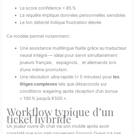
Le score confidence < 85 %
La requête implique données personnelles sensibles
Le ton détecté indique frustration élevée
Ce modèle permet notamment :
Une assistance multilingue fluide grâce au traducteur
neural intégré — idéal pour servir simultanément
joueurs français、espagnols、et allemands lors
d’une même promotion.
Une résolution ultra‑rapide (< 5 minutes) pour
les
litiges complexes
tels que désaccords sur
conditions wagering après réception d’un bonus
« 100 % jusqu’à €500 ».
Workflow typique d’un
ticket hybride
Un joueur ouvre un chat via son mobile après avoir
constaté que son gain provenant
Gonzo’s Quest
n’a pas