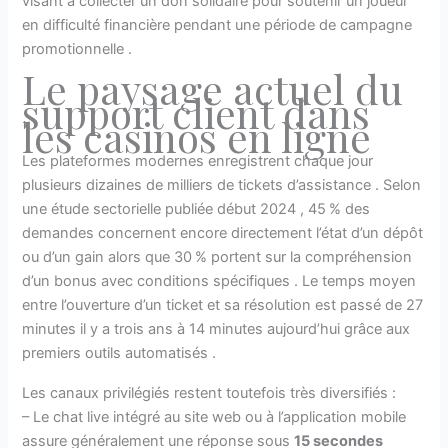
visant à collecter un don solidaire pour soutenir un joueur
en difficulté financière pendant une période de campagne
promotionnelle .
Le paysage actuel du
support client dans
les casinos en ligne
Les plateformes modernes enregistrent chaque jour
plusieurs dizaines de milliers de tickets d’assistance . Selon
une étude sectorielle publiée début 2024 , 45 % des
demandes concernent encore directement l’état d’un dépôt
ou d’un gain alors que 30 % portent sur la compréhension
d’un bonus avec conditions spécifiques . Le temps moyen
entre l’ouverture d’un ticket et sa résolution est passé de 27
minutes il y a trois ans à 14 minutes aujourd’hui grâce aux
premiers outils automatisés .
Les canaux privilégiés restent toutefois très diversifiés :
– Le chat live intégré au site web ou à l’application mobile
assure généralement une réponse sous
15 secondes