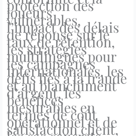
protection des
joueurs
vulnérables,
l’impact des délais
de réponse sur le
taux de rétention,
les stratégies
multilingues pour
les campagnes
internationales, les
défis liés à la fraude
et au blanchiment
d’argent, les
bénéfices
mesurables en
termes de coût
opérationnel et de
satisfaction client,