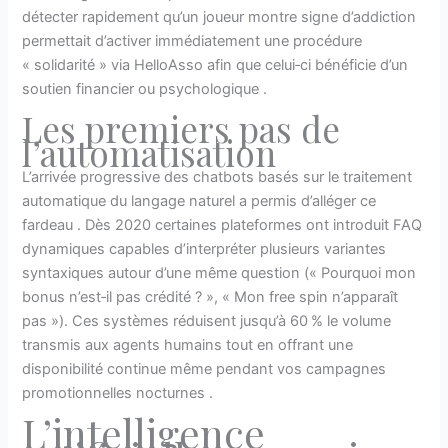
détecter rapidement qu’un joueur montre signe d’addiction
permettait d’activer immédiatement une procédure
« solidarité » via HelloAsso afin que celui‑ci bénéficie d’un
soutien financier ou psychologique .
Les premiers pas de
l’automatisation
L’arrivée progressive des chatbots basés sur le traitement
automatique du langage naturel a permis d’alléger ce
fardeau . Dès 2020 certaines plateformes ont introduit FAQ
dynamiques capables d’interpréter plusieurs variantes
syntaxiques autour d’une même question (« Pourquoi mon
bonus n’est‑il pas crédité ? », « Mon free spin n’apparaît
pas »). Ces systèmes réduisent jusqu’à 60 % le volume
transmis aux agents humains tout en offrant une
disponibilité continue même pendant vos campagnes
promotionnelles nocturnes .
L’intelligence