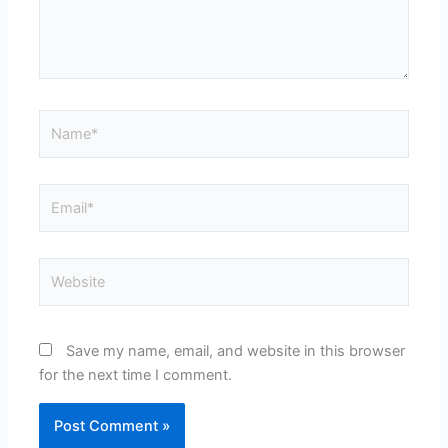
Name*
Email*
Website
Save my name, email, and website in this browser
for the next time I comment.