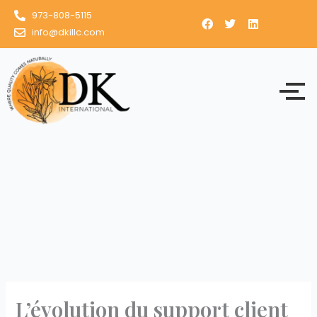
Skip
973-808-5115
to
info@dkillc.com
content
L’évolution du support client