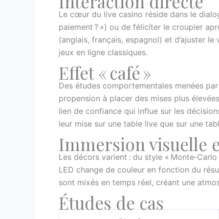
Interaction directe
Le cœur du live casino réside dans le dialo
paiement ? ») ou de féliciter le croupier apr
(anglais, français, espagnol) et d’ajuster 
jeux en ligne classiques.
Effet « café »
Des études comportementales menées par d
propension à placer des mises plus élevées,
lien de confiance qui influe sur les décisio
leur mise sur une table live que sur une ta
Immersion visuelle 
Les décors varient : du style « Monte‑Carlo
LED change de couleur en fonction du résulta
sont mixés en temps réel, créant une atmos
Études de cas