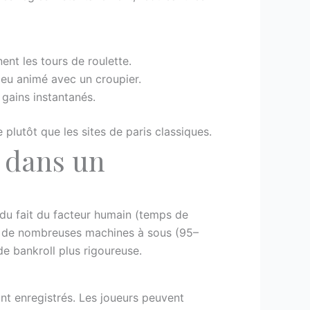
t les tours de roulette.
jeu animé avec un croupier.
 gains instantanés.
 plutôt que les sites de paris classiques.
l dans un
 du fait du facteur humain (temps de
lui de nombreuses machines à sous (95–
e bankroll plus rigoureuse.
t enregistrés. Les joueurs peuvent