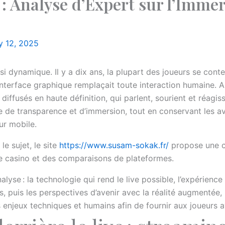
 : Analyse d’Expert sur l’Imme
y 12, 2025
si dynamique. Il y a dix ans, la plupart des joueurs se con
’interface graphique remplaçait toute interaction humaine. Au
 diffusés en haute définition, qui parlent, sourient et réagi
de transparence et d’immersion, tout en conservant les av
ur mobile.
le sujet, le site
https://www.susam-sokak.fr/
propose une co
ive casino et des comparaisons de plateformes.
yse : la technologie qui rend le live possible, l’expérience 
, puis les perspectives d’avenir avec la réalité augmentée, l’i
 enjeux techniques et humains afin de fournir aux joueurs a