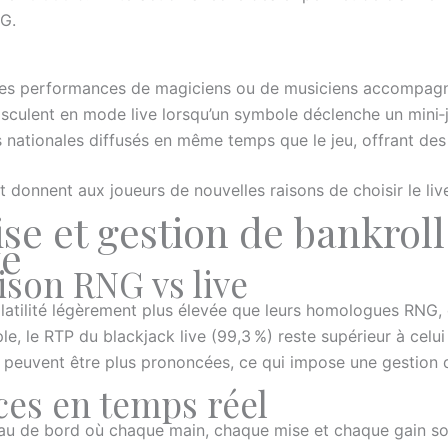
NG.
es performances de magiciens ou de musiciens accompagnen
asculent en mode live lorsqu’un symbole déclenche un mini‑
ies nationales diffusés en même temps que le jeu, offrant des
 donnent aux joueurs de nouvelles raisons de choisir le live
ise et gestion de bankrol
ve
ison RNG vs live
olatilité légèrement plus élevée que leurs homologues RNG,
ple, le RTP du blackjack live (99,3 %) reste supérieur à ce
s peuvent être plus prononcées, ce qui impose une gestion d
ces en temps réel
au de bord où chaque main, chaque mise et chaque gain son