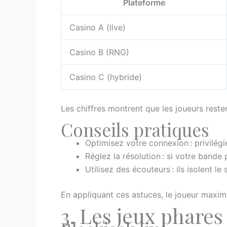
Plateforme
Casino A (live)
Casino B (RNG)
Casino C (hybride)
Les chiffres montrent que les joueurs reste
Conseils pratiques
Optimisez votre connexion : privilégi
Réglez la résolution : si votre bande
Utilisez des écouteurs : ils isolent l
En appliquant ces astuces, le joueur maximi
3. Les jeux phares 