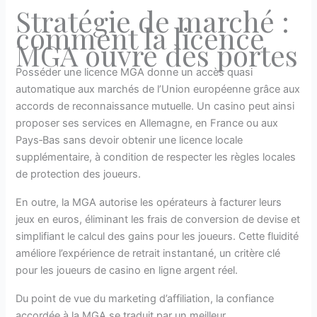
Stratégie de marché :
comment la licence
MGA ouvre des portes
Posséder une licence MGA donne un accès quasi
automatique aux marchés de l’Union européenne grâce aux
accords de reconnaissance mutuelle. Un casino peut ainsi
proposer ses services en Allemagne, en France ou aux
Pays‑Bas sans devoir obtenir une licence locale
supplémentaire, à condition de respecter les règles locales
de protection des joueurs.
En outre, la MGA autorise les opérateurs à facturer leurs
jeux en euros, éliminant les frais de conversion de devise et
simplifiant le calcul des gains pour les joueurs. Cette fluidité
améliore l’expérience de retrait instantané, un critère clé
pour les joueurs de casino en ligne argent réel.
Du point de vue du marketing d’affiliation, la confiance
accordée à la MGA se traduit par un meilleur