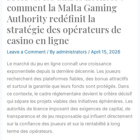
comment la Malta Gaming
Authority redéfinit la
stratégie des opérateurs de
casino en ligne
Leave a Comment
/ By
administrators
/
April 15, 2026
Le marché du jeu en ligne connaît une croissance
exponentielle depuis la dernière décennie. Les joueurs
recherchent des plateformes fiables, des bonus attractifs
et surtout la garantie que leurs fonds sont protégés. Dans
ce contexte, le cadre réglementaire devient le critère décisif
qui sépare les projets viables des initiatives éphémères. Les
autorités de licence imposent des exigences de capital, de
transparence et de jeu responsable qui influent directement
sur la confiance des joueurs et sur la rentabilité à long
terme des opérateurs.