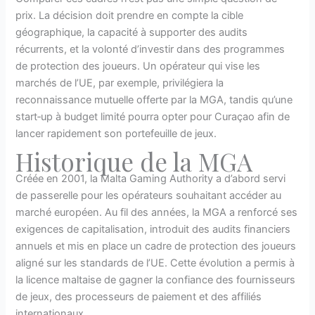
prix. La décision doit prendre en compte la cible
géographique, la capacité à supporter des audits
récurrents, et la volonté d’investir dans des programmes
de protection des joueurs. Un opérateur qui vise les
marchés de l’UE, par exemple, privilégiera la
reconnaissance mutuelle offerte par la MGA, tandis qu’une
start‑up à budget limité pourra opter pour Curaçao afin de
lancer rapidement son portefeuille de jeux.
Historique de la MGA
Créée en 2001, la Malta Gaming Authority a d’abord servi
de passerelle pour les opérateurs souhaitant accéder au
marché européen. Au fil des années, la MGA a renforcé ses
exigences de capitalisation, introduit des audits financiers
annuels et mis en place un cadre de protection des joueurs
aligné sur les standards de l’UE. Cette évolution a permis à
la licence maltaise de gagner la confiance des fournisseurs
de jeux, des processeurs de paiement et des affiliés
internationaux.