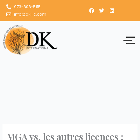
Skip
973-808-5115
to
info@dkillc.com
content
MGA vs. les autres licences :