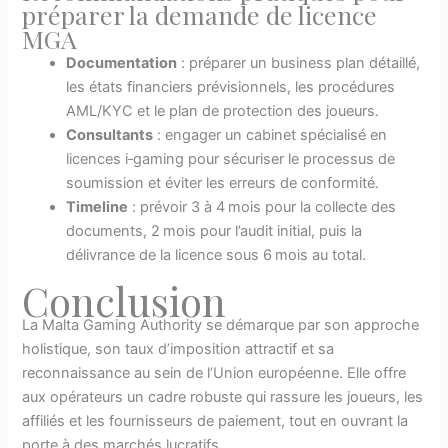
préparer la demande de licence
MGA
Documentation
: préparer un business plan détaillé,
les états financiers prévisionnels, les procédures
AML/KYC et le plan de protection des joueurs.
Consultants
: engager un cabinet spécialisé en
licences i‑gaming pour sécuriser le processus de
soumission et éviter les erreurs de conformité.
Timeline
: prévoir 3 à 4 mois pour la collecte des
documents, 2 mois pour l’audit initial, puis la
délivrance de la licence sous 6 mois au total.
Conclusion
La Malta Gaming Authority se démarque par son approche
holistique, son taux d’imposition attractif et sa
reconnaissance au sein de l’Union européenne. Elle offre
aux opérateurs un cadre robuste qui rassure les joueurs, les
affiliés et les fournisseurs de paiement, tout en ouvrant la
porte à des marchés lucratifs.