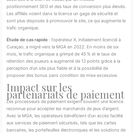
positionnement SEO et des taux de conversion plus élevés.
Les affiliés voient dans la licence un gage de sécurité et
sont plus disposés à promouvoir le site, ce qui augmente le
trafic organique.
Étude de cas rapide
: l’opérateur X, initialement licencié à
Curaçao, a migré vers la MGA en 2022. En moins de six
mois, le trafic organique a grimpé de 45 % et le taux de
rétention des joueurs a augmenté de 12 points grâce à la
perception d’un site plus fiable et à la possibilité de
proposer des bonus sans condition de mise excessive.
Impact sur les
partenariats de paiement
Les processeurs de paiement exigent souvent une licence
reconnue pour accepter les marchands de jeux d’argent.
Avec la MGA, les opérateurs bénéficient d’un accès facilité
aux services de paiement sécurisés, tels que les cartes
bancaires, les portefeuilles électroniques et les solutions de