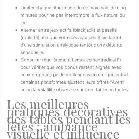
Limiter chaque rituel à une durée maximale de cinq
minutes pour ne pas interrompre le flux naturel du
jeu.
Alterner entre jeux actifs (blackjack) et passifs
(roulette) afin que votre cerveau bénéficie tantôt
d’une stimulation analytique tantôt d’une détente
sensorielle.
Consulter régulièrement Lemouvementradical.Fr
pour vérifier que vos bonus restent alignés avec
ceux proposés par le meilleur casino en ligne actuel ;
certaines plateformes ajustent leurs offres “Avent”
selon la volatilité observée sur leurs tables virtuelles.
Les meilleures
pratiques décoratives
des tables pendant les
fêtes : ambiance
visuelle et influence