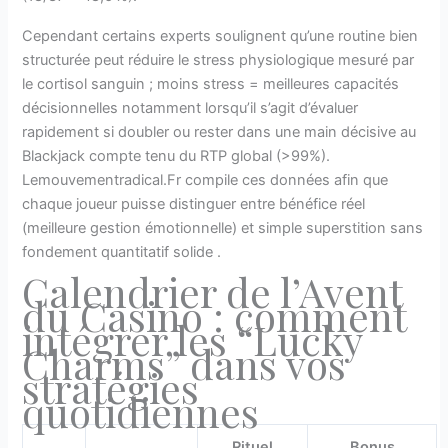
Cependant certains experts soulignent qu’une routine bien
structurée peut réduire le stress physiologique mesuré par
le cortisol sanguin ; moins stress = meilleures capacités
décisionnelles notamment lorsqu’il s’agit d’évaluer
rapidement si doubler ou rester dans une main décisive au
Blackjack compte tenu du RTP global (>99%).
Lemouvementradical.Fr compile ces données afin que
chaque joueur puisse distinguer entre bénéfice réel
(meilleure gestion émotionnelle) et simple superstition sans
fondement quantitatif solide .
Calendrier de l’Avent
du Casino : comment
intégrer les “Lucky
Charms” dans vos
stratégies
quotidiennes
Rituel
Bonus