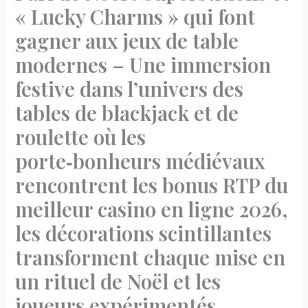
« Lucky Charms » qui font
gagner aux jeux de table
modernes – Une immersion
festive dans l’univers des
tables de blackjack et de
roulette où les
porte‑bonheurs médiévaux
rencontrent les bonus RTP du
meilleur casino en ligne 2026,
les décorations scintillantes
transforment chaque mise en
un rituel de Noël et les
joueurs expérimentés