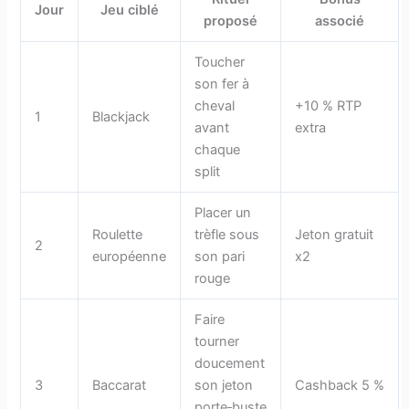
Jour
Jeu ciblé
proposé
associé
Toucher
son fer à
cheval
+10 % RTP
1
Blackjack
avant
extra
chaque
split
Placer un
Roulette
trèfle sous
Jeton gratuit
2
européenne
son pari
x2
rouge
Faire
tourner
doucement
3
Baccarat
son jeton
Cashback 5 %
porte‑buste