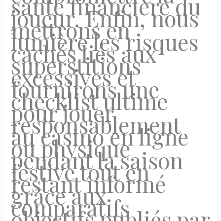
santé financière du
joueur. Enfin, nous
mettrons en
lumière les risques
cachés liés aux
superstitions
excessives et
fournirons une
checklist ultime
pour jouer
responsablement
au casino en ligne
ou physique
pendant la saison
festive tout en
restant informé
grâce aux
comparatifs
objectifs publiés par