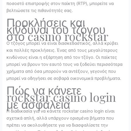
ποσοστό επιστροφής στον παίκτη (RTP), μπορείτε να
βελτιώσετε τις πιθανότητές σας.
Προκλήσεις και
κίνδυνοι του τζόγου
στο casino rockstar
Ο τζόγος μπορεί να είναι διασκεδαστικός, αλλά κρύβει
και πολλές προκλήσεις. Ένας από τους μεγαλύτερους
κινδύνους είναι η εξάρτηση από τον τζόγο. Οι παίκτες
μπορεί να βρουν τον εαυτό τους να ξοδεύει περισσότερα
χρήματα από όσα μπορούν να αντέξουν, γεγονός που
μπορεί να οδηγήσει σε σοβαρά οικονομικά προβλήματα.
Πώς να κάνετε
rockstar casino login
με ασφάλεια
Η διαδικασία για να κάνετε rockstar casino login είναι
σχετικά απλή, αλλά υπάρχουν ορισμένα βήματα που
πρέπει να ακολουθήσετε για να διασφαλίσετε την