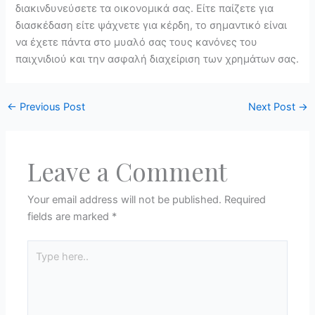
διακινδυνεύσετε τα οικονομικά σας. Είτε παίζετε για
διασκέδαση είτε ψάχνετε για κέρδη, το σημαντικό είναι
να έχετε πάντα στο μυαλό σας τους κανόνες του
παιχνιδιού και την ασφαλή διαχείριση των χρημάτων σας.
←
Previous Post
Next Post
→
Leave a Comment
Your email address will not be published.
Required
fields are marked
*
Type
here..