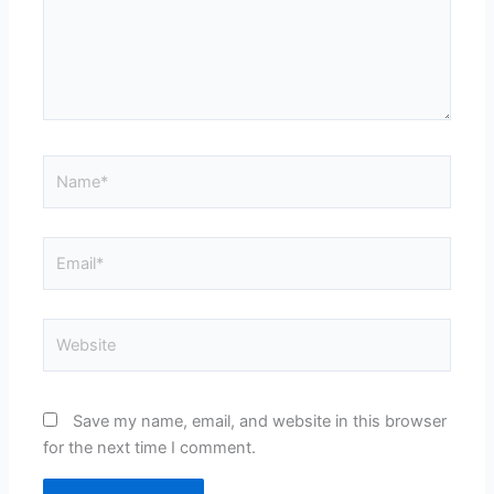
Name*
Email*
Website
Save my name, email, and website in this browser
for the next time I comment.