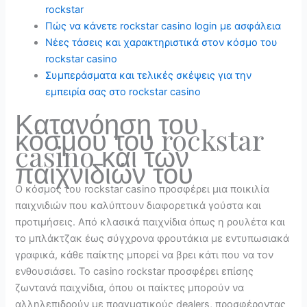
rockstar
Πώς να κάνετε rockstar casino login με ασφάλεια
Νέες τάσεις και χαρακτηριστικά στον κόσμο του
rockstar casino
Συμπεράσματα και τελικές σκέψεις για την
εμπειρία σας στο rockstar casino
Κατανόηση του
κόσμου του rockstar
casino και των
παιχνιδιών του
Ο κόσμος του rockstar casino προσφέρει μια ποικιλία
παιχνιδιών που καλύπτουν διαφορετικά γούστα και
προτιμήσεις. Από κλασικά παιχνίδια όπως η ρουλέτα και
το μπλάκτζακ έως σύγχρονα φρουτάκια με εντυπωσιακά
γραφικά, κάθε παίκτης μπορεί να βρει κάτι που να τον
ενθουσιάσει. Το casino rockstar προσφέρει επίσης
ζωντανά παιχνίδια, όπου οι παίκτες μπορούν να
αλληλεπιδρούν με πραγματικούς dealers, προσφέροντας