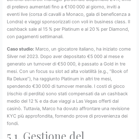
di prelievo aumentati fino a €100 000 al giorno, inviti a
eventi live (corsa di cavalli a Monaco, gala di beneficenza a
Londra) e viaggi sponsorizzati con voli in business class. Il
cashback sale al 15 % per Platinum e al 20 % per Diamond,
con pagamenti settimanali.
Caso studio:
Marco, un giocatore italiano, ha iniziato come
Silver nel 2023. Dopo aver depositato €5 000 al mese e
generato un turnover di €50 000, è passato a Gold in tre
mesi. Con un focus su slot ad alta volatilità (e.g., “Book of
Ra Deluxe”), ha raggiunto Platinum in altri tre mesi,
spendendo €30 000 di turnover mensile. I costi di gioco
(rischio di perdita) sono stati compensati da un cashback
medio del 12 % e da due viaggi a Las Vegas offerti dal
casinò. Tuttavia, Marco ha dovuto affrontare una revisione
KYC più approfondita, fornendo prove di provenienza dei
fondi.
5.1. Gestione del