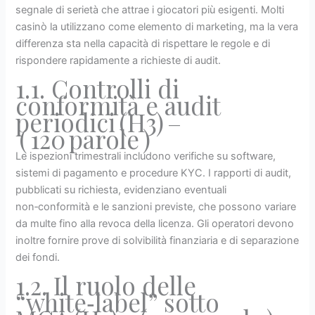
segnale di serietà che attrae i giocatori più esigenti. Molti
casinò la utilizzano come elemento di marketing, ma la vera
differenza sta nella capacità di rispettare le regole e di
rispondere rapidamente a richieste di audit.
1.1. Controlli di
conformità e audit
periodici (H3) –
( 120 parole )
Le ispezioni trimestrali includono verifiche su software,
sistemi di pagamento e procedure KYC. I rapporti di audit,
pubblicati su richiesta, evidenziano eventuali
non‑conformità e le sanzioni previste, che possono variare
da multe fino alla revoca della licenza. Gli operatori devono
inoltre fornire prove di solvibilità finanziaria e di separazione
dei fondi.
1.2. Il ruolo delle
“white‑label” sotto