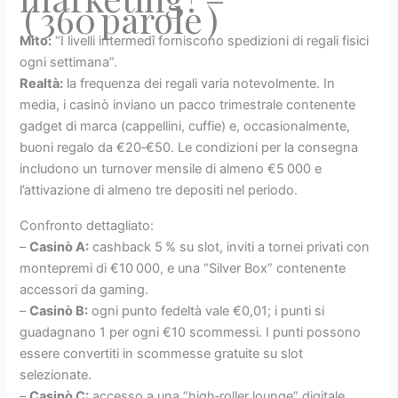
( 360 parole )
Mito:
“I livelli intermedî forniscono spedizioni di regali fisici
ogni settimana”.
Realtà:
la frequenza dei regali varia notevolmente. In
media, i casinò inviano un pacco trimestrale contenente
gadget di marca (cappellini, cuffie) e, occasionalmente,
buoni regalo da €20‑€50. Le condizioni per la consegna
includono un turnover mensile di almeno €5 000 e
l’attivazione di almeno tre depositi nel periodo.
Confronto dettagliato:
–
Casinò A:
cashback 5 % su slot, inviti a tornei privati con
montepremi di €10 000, e una “Silver Box” contenente
accessori da gaming.
–
Casinò B:
ogni punto fedeltà vale €0,01; i punti si
guadagnano 1 per ogni €10 scommessi. I punti possono
essere convertiti in scommesse gratuite su slot
selezionate.
–
Casinò C:
accesso a una “high‑roller lounge” digitale