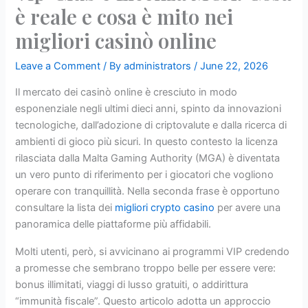
è reale e cosa è mito nei
migliori casinò online
Leave a Comment
/ By
administrators
/
June 22, 2026
Il mercato dei casinò online è cresciuto in modo
esponenziale negli ultimi dieci anni, spinto da innovazioni
tecnologiche, dall’adozione di criptovalute e dalla ricerca di
ambienti di gioco più sicuri. In questo contesto la licenza
rilasciata dalla Malta Gaming Authority (MGA) è diventata
un vero punto di riferimento per i giocatori che vogliono
operare con tranquillità. Nella seconda frase è opportuno
consultare la lista dei
migliori crypto casino
per avere una
panoramica delle piattaforme più affidabili.
Molti utenti, però, si avvicinano ai programmi VIP credendo
a promesse che sembrano troppo belle per essere vere:
bonus illimitati, viaggi di lusso gratuiti, o addirittura
“immunità fiscale”. Questo articolo adotta un approccio