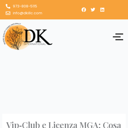
Skip
973-808-5115
to
info@dkillc.com
content
Vip‑Club e Licenza MGA: Cosa