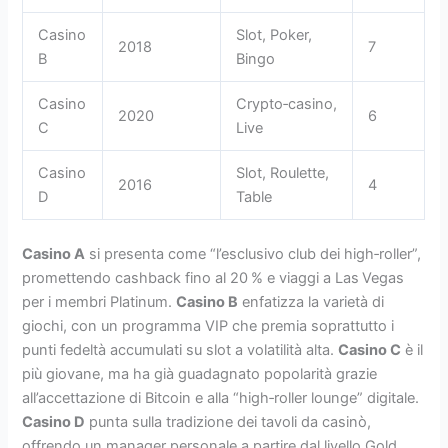
Casino
Slot, Poker,
2018
7
B
Bingo
Casino
Crypto‑casino,
2020
6
C
Live
Casino
Slot, Roulette,
2016
4
D
Table
Casino A
si presenta come “l’esclusivo club dei high‑roller”,
promettendo cashback fino al 20 % e viaggi a Las Vegas
per i membri Platinum.
Casino B
enfatizza la varietà di
giochi, con un programma VIP che premia soprattutto i
punti fedeltà accumulati su slot a volatilità alta.
Casino C
è il
più giovane, ma ha già guadagnato popolarità grazie
all’accettazione di Bitcoin e alla “high‑roller lounge” digitale.
Casino D
punta sulla tradizione dei tavoli da casinò,
offrendo un manager personale a partire dal livello Gold.