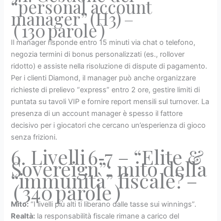
“personal account
manager” (H3) –
( 130 parole )
Il manager risponde entro 15 minuti via chat o telefono,
negozia termini di bonus personalizzati (es., rollover
ridotto) e assiste nella risoluzione di dispute di pagamento.
Per i clienti Diamond, il manager può anche organizzare
richieste di prelievo “express” entro 2 ore, gestire limiti di
puntata su tavoli VIP e fornire report mensili sul turnover. La
presenza di un account manager è spesso il fattore
decisivo per i giocatori che cercano un’esperienza di gioco
senza frizioni.
6. Livelli 6‑7 – “Elite &
Sovereign”: mito della
“immunità” fiscale? –
( 340 parole )
Mito:
“I livelli più alti ti liberano dalle tasse sui winnings”.
Realtà:
la responsabilità fiscale rimane a carico del