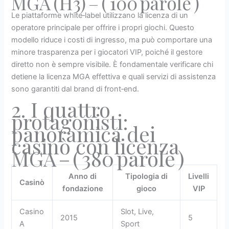
MGA (H3) – ( 100 parole )
Le piattaforme white‑label utilizzano la licenza di un
operatore principale per offrire i propri giochi. Questo
modello riduce i costi di ingresso, ma può comportare una
minore trasparenza per i giocatori VIP, poiché il gestore
diretto non è sempre visibile. È fondamentale verificare chi
detiene la licenza MGA effettiva e quali servizi di assistenza
sono garantiti dal brand di front‑end.
2. I quattro
protagonisti:
panoramica dei
casinò con licenza
MGA – ( 380 parole )
Anno di
Tipologia di
Livelli
Casinò
fondazione
gioco
VIP
Casino
Slot, Live,
2015
5
A
Sport