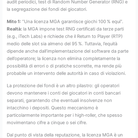
audit periodici, test di Random Number Generator (RNG) e
la segregazione dei fondi dei giocatori.
Mito 1:
“Una licenza MGA garantisce giochi 100 % equi”.
Realtà:
la MGA impone test RNG certificati da terze parti
(e.g., iTech Labs) e richiede che il Return to Player (RTP)
medio delle slot sia almeno del 95 %. Tuttavia, l’equità
dipende anche dall’implementazione del software da parte
dell’operatore; la licenza non elimina completamente la
possibilità di errori o di pratiche scorrette, ma rende più
probabile un intervento delle autorità in caso di violazioni.
La protezione dei fondi è un altro pilastro: gli operatori
devono mantenere i conti dei giocatori in conti bancari
separati, garantendo che eventuali insolvenze non
intacchino i depositi. Questo meccanismo è
particolarmente importante per i high‑roller, che spesso
movimentano cifre a cinque o sei cifre.
Dal punto di vista della reputazione, la licenza MGA è un