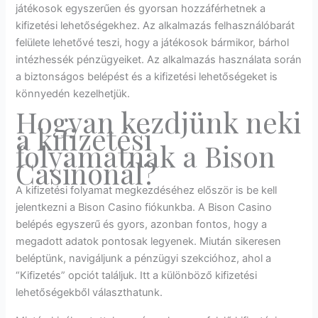
játékosok egyszerűen és gyorsan hozzáférhetnek a
kifizetési lehetőségekhez. Az alkalmazás felhasználóbarát
felülete lehetővé teszi, hogy a játékosok bármikor, bárhol
intézhessék pénzügyeiket. Az alkalmazás használata során
a biztonságos belépést és a kifizetési lehetőségeket is
könnyedén kezelhetjük.
Hogyan kezdjünk neki
a kifizetési
folyamatnak a Bison
Casinonál?
A kifizetési folyamat megkezdéséhez először is be kell
jelentkezni a Bison Casino fiókunkba. A Bison Casino
belépés egyszerű és gyors, azonban fontos, hogy a
megadott adatok pontosak legyenek. Miután sikeresen
beléptünk, navigáljunk a pénzügyi szekcióhoz, ahol a
“Kifizetés” opciót találjuk. Itt a különböző kifizetési
lehetőségekből választhatunk.