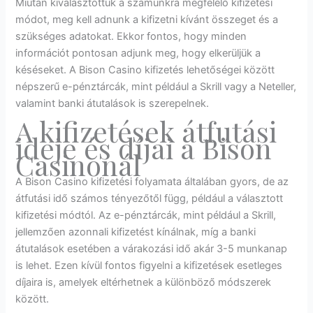
Miután kiválasztottuk a számunkra megfelelő kifizetési
módot, meg kell adnunk a kifizetni kívánt összeget és a
szükséges adatokat. Ekkor fontos, hogy minden
információt pontosan adjunk meg, hogy elkerüljük a
késéseket. A Bison Casino kifizetés lehetőségei között
népszerű e-pénztárcák, mint például a Skrill vagy a Neteller,
valamint banki átutalások is szerepelnek.
A kifizetések átfutási
ideje és díjai a Bison
Casinonál
A Bison Casino kifizetési folyamata általában gyors, de az
átfutási idő számos tényezőtől függ, például a választott
kifizetési módtól. Az e-pénztárcák, mint például a Skrill,
jellemzően azonnali kifizetést kínálnak, míg a banki
átutalások esetében a várakozási idő akár 3-5 munkanap
is lehet. Ezen kívül fontos figyelni a kifizetések esetleges
díjaira is, amelyek eltérhetnek a különböző módszerek
között.