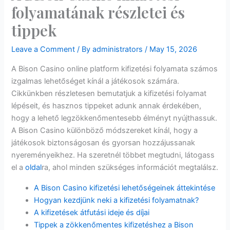
folyamatának részletei és
tippek
Leave a Comment
/ By
administrators
/
May 15, 2026
A Bison Casino online platform kifizetési folyamata számos
izgalmas lehetőséget kínál a játékosok számára.
Cikkünkben részletesen bemutatjuk a kifizetési folyamat
lépéseit, és hasznos tippeket adunk annak érdekében,
hogy a lehető legzökkenőmentesebb élményt nyújthassuk.
A Bison Casino különböző módszereket kínál, hogy a
játékosok biztonságosan és gyorsan hozzájussanak
nyereményeikhez. Ha szeretnél többet megtudni, látogass
el a
oldal
ra, ahol minden szükséges információt megtalálsz.
A Bison Casino kifizetési lehetőségeinek áttekintése
Hogyan kezdjünk neki a kifizetési folyamatnak?
A kifizetések átfutási ideje és díjai
Tippek a zökkenőmentes kifizetéshez a Bison