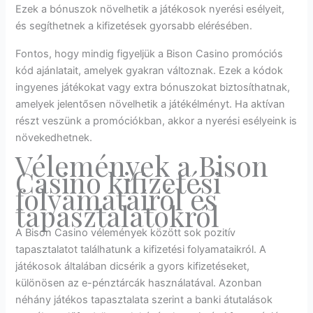
Ezek a bónuszok növelhetik a játékosok nyerési esélyeit,
és segíthetnek a kifizetések gyorsabb elérésében.
Fontos, hogy mindig figyeljük a Bison Casino promóciós
kód ajánlatait, amelyek gyakran változnak. Ezek a kódok
ingyenes játékokat vagy extra bónuszokat biztosíthatnak,
amelyek jelentősen növelhetik a játékélményt. Ha aktívan
részt veszünk a promóciókban, akkor a nyerési esélyeink is
növekedhetnek.
Vélemények a Bison
Casino kifizetési
folyamatairól és
tapasztalatokról
A Bison Casino vélemények között sok pozitív
tapasztalatot találhatunk a kifizetési folyamataikról. A
játékosok általában dicsérik a gyors kifizetéseket,
különösen az e-pénztárcák használatával. Azonban
néhány játékos tapasztalata szerint a banki átutalások