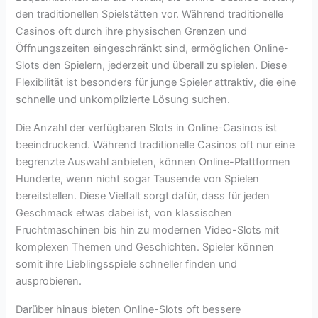
den traditionellen Spielstätten vor. Während traditionelle
Casinos oft durch ihre physischen Grenzen und
Öffnungszeiten eingeschränkt sind, ermöglichen Online-
Slots den Spielern, jederzeit und überall zu spielen. Diese
Flexibilität ist besonders für junge Spieler attraktiv, die eine
schnelle und unkomplizierte Lösung suchen.
Die Anzahl der verfügbaren Slots in Online-Casinos ist
beeindruckend. Während traditionelle Casinos oft nur eine
begrenzte Auswahl anbieten, können Online-Plattformen
Hunderte, wenn nicht sogar Tausende von Spielen
bereitstellen. Diese Vielfalt sorgt dafür, dass für jeden
Geschmack etwas dabei ist, von klassischen
Fruchtmaschinen bis hin zu modernen Video-Slots mit
komplexen Themen und Geschichten. Spieler können
somit ihre Lieblingsspiele schneller finden und
ausprobieren.
Darüber hinaus bieten Online-Slots oft bessere