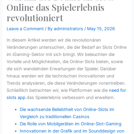
Online das Spielerlebnis
revolutioniert
Leave a Comment
/ By
administrators
/
May 15, 2026
In diesem Artikel werden wir die revolutionären
Veränderungen untersuchen, die der Bedarf an Slots Online
im iGaming-Sektor mit sich bringt. Wir beleuchten die
Vorteile und Möglichkeiten, die Online-Slots bieten, sowie
die sich wandelnden Erwartungen der Spieler. Darüber
hinaus werden wir die technischen Innovationen und
Trends analysieren, die diese Veränderungen vorantreiben.
Schließlich betrachten wir, wie Plattformen wie die
need for
slots app
das Spielerlebnis verbessern und erweitern.
Die wachsende Beliebtheit von Online-Slots im
Vergleich zu traditionellen Casinos
Die Rolle von Mobilgeräten im Online-Slot-Gaming
Innovationen in der Grafik und im Sounddesign von