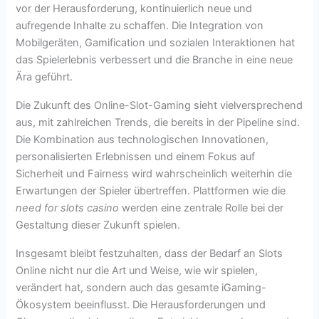
vor der Herausforderung, kontinuierlich neue und
aufregende Inhalte zu schaffen. Die Integration von
Mobilgeräten, Gamification und sozialen Interaktionen hat
das Spielerlebnis verbessert und die Branche in eine neue
Ära geführt.
Die Zukunft des Online-Slot-Gaming sieht vielversprechend
aus, mit zahlreichen Trends, die bereits in der Pipeline sind.
Die Kombination aus technologischen Innovationen,
personalisierten Erlebnissen und einem Fokus auf
Sicherheit und Fairness wird wahrscheinlich weiterhin die
Erwartungen der Spieler übertreffen. Plattformen wie die
need for slots casino
werden eine zentrale Rolle bei der
Gestaltung dieser Zukunft spielen.
Insgesamt bleibt festzuhalten, dass der Bedarf an Slots
Online nicht nur die Art und Weise, wie wir spielen,
verändert hat, sondern auch das gesamte iGaming-
Ökosystem beeinflusst. Die Herausforderungen und