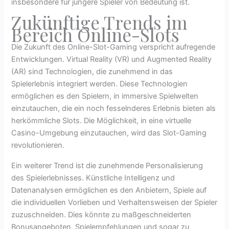
insbesondere für jüngere Spieler von Bedeutung ist.
Zukünftige Trends im
Bereich Online-Slots
Die Zukunft des Online-Slot-Gaming verspricht aufregende
Entwicklungen. Virtual Reality (VR) und Augmented Reality
(AR) sind Technologien, die zunehmend in das
Spielerlebnis integriert werden. Diese Technologien
ermöglichen es den Spielern, in immersive Spielwelten
einzutauchen, die ein noch fesselnderes Erlebnis bieten als
herkömmliche Slots. Die Möglichkeit, in eine virtuelle
Casino-Umgebung einzutauchen, wird das Slot-Gaming
revolutionieren.
Ein weiterer Trend ist die zunehmende Personalisierung
des Spielerlebnisses. Künstliche Intelligenz und
Datenanalysen ermöglichen es den Anbietern, Spiele auf
die individuellen Vorlieben und Verhaltensweisen der Spieler
zuzuschneiden. Dies könnte zu maßgeschneiderten
Bonusangeboten, Spielempfehlungen und sogar zu