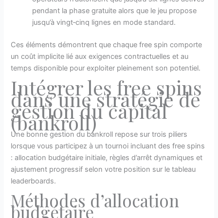
pendant la phase gratuite alors que le jeu propose
jusqu’à vingt‑cinq lignes en mode standard.
Ces éléments démontrent que chaque free spin comporte
un coût implicite lié aux exigences contractuelles et au
temps disponible pour exploiter pleinement son potentiel.
Intégrer les free spins
dans une stratégie de
gestion du capital
(bankroll)
Une bonne gestion du bankroll repose sur trois piliers
lorsque vous participez à un tournoi incluant des free spins
: allocation budgétaire initiale, règles d’arrêt dynamiques et
ajustement progressif selon votre position sur le tableau
leaderboards.
Méthodes d’allocation
budgétaire