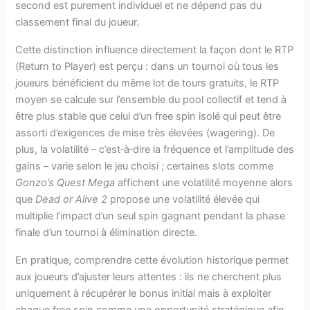
second est purement individuel et ne dépend pas du
classement final du joueur.
Cette distinction influence directement la façon dont le RTP
(Return to Player) est perçu : dans un tournoi où tous les
joueurs bénéficient du même lot de tours gratuits, le RTP
moyen se calcule sur l’ensemble du pool collectif et tend à
être plus stable que celui d’un free spin isolé qui peut être
assorti d’exigences de mise très élevées (wagering). De
plus, la volatilité – c’est‑à‑dire la fréquence et l’amplitude des
gains – varie selon le jeu choisi ; certaines slots comme
Gonzo’s Quest Mega
affichent une volatilité moyenne alors
que
Dead or Alive 2
propose une volatilité élevée qui
multiplie l’impact d’un seul spin gagnant pendant la phase
finale d’un tournoi à élimination directe.
En pratique, comprendre cette évolution historique permet
aux joueurs d’ajuster leurs attentes : ils ne cherchent plus
uniquement à récupérer le bonus initial mais à exploiter