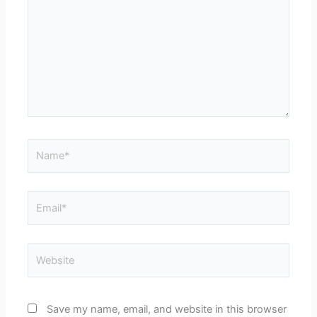
Name*
Email*
Website
Save my name, email, and website in this browser