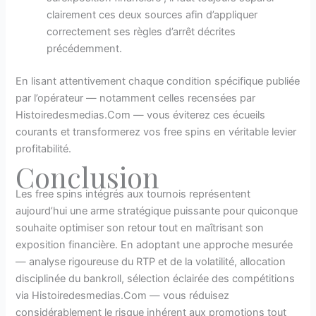
clairement ces deux sources afin d’appliquer
correctement ses règles d’arrêt décrites
précédemment.
En lisant attentivement chaque condition spécifique publiée
par l’opérateur — notamment celles recensées par
Histoiredesmedias.Com — vous éviterez ces écueils
courants et transformerez vos free spins en véritable levier
profitabilité.
Conclusion
Les free spins intégrés aux tournois représentent
aujourd’hui une arme stratégique puissante pour quiconque
souhaite optimiser son retour tout en maîtrisant son
exposition financière. En adoptant une approche mesurée
— analyse rigoureuse du RTP et de la volatilité, allocation
disciplinée du bankroll, sélection éclairée des compétitions
via Histoiredesmedias.Com — vous réduisez
considérablement le risque inhérent aux promotions tout