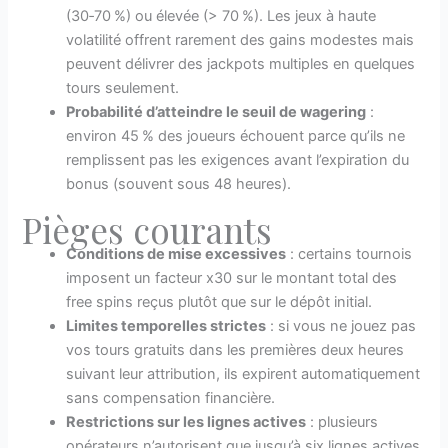
(30‑70 %) ou élevée (> 70 %). Les jeux à haute
volatilité offrent rarement des gains modestes mais
peuvent délivrer des jackpots multiples en quelques
tours seulement.
Probabilité d’atteindre le seuil de wagering
:
environ 45 % des joueurs échouent parce qu’ils ne
remplissent pas les exigences avant l’expiration du
bonus (souvent sous 48 heures).
Pièges courants
Conditions de mise excessives
: certains tournois
imposent un facteur x30 sur le montant total des
free spins reçus plutôt que sur le dépôt initial.
Limites temporelles strictes
: si vous ne jouez pas
vos tours gratuits dans les premières deux heures
suivant leur attribution, ils expirent automatiquement
sans compensation financière.
Restrictions sur les lignes actives
: plusieurs
opérateurs n’autorisent que jusqu’à six lignes actives