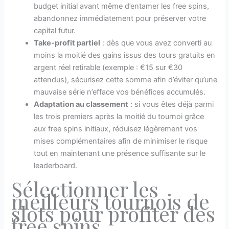
budget initial avant même d’entamer les free spins,
abandonnez immédiatement pour préserver votre
capital futur.
Take‑profit partiel
: dès que vous avez converti au
moins la moitié des gains issus des tours gratuits en
argent réel retirable (exemple : €15 sur €30
attendus), sécurisez cette somme afin d’éviter qu’une
mauvaise série n’efface vos bénéfices accumulés.
Adaptation au classement
: si vous êtes déjà parmi
les trois premiers après la moitié du tournoi grâce
aux free spins initiaux, réduisez légèrement vos
mises complémentaires afin de minimiser le risque
tout en maintenant une présence suffisante sur le
leaderboard.
Sélectionner les
meilleurs tournois de
slots pour profiter des
free spins