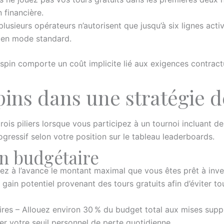
financière.
plusieurs opérateurs n’autorisent que jusqu’à six lignes acti
s en mode standard.
pin comporte un coût implicite lié aux exigences contract
spins dans une stratégie 
is piliers lorsque vous participez à un tournoi incluant des 
gressif selon votre position sur le tableau leaderboards.
on budgétaire
nez à l’avance le montant maximal que vous êtes prêt à inve
 gain potentiel provenant des tours gratuits afin d’éviter t
s – Allouez environ 30 % du budget total aux mises suppl
er votre seuil personnel de perte quotidienne.