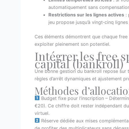
automatiquement sans compensation 
Restrictions sur les lignes actives
: 
jeu propose jusqu’à vingt‑cinq ligne
Ces éléments démontrent que chaque free s
exploiter pleinement son potentiel.
Intégrer les free 
capital (bankroll)
Une bonne gestion du bankroll repose sur tro
règles d’arrêt dynamiques et ajustement pro
Méthodes d’allocati
Budget fixe pour l’inscription – Détermi
€20). Ce chiffre doit rester indépendant du
virtuel.
Réserve dédiée aux mises complémentaire
de profiter des multiplicateurs sans dépass