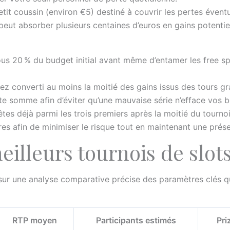
tit coussin (environ €5) destiné à couvrir les pertes éventue
peut absorber plusieurs centaines d’euros en gains potentie
sous 20 % du budget initial avant même d’entamer les free
z converti au moins la moitié des gains issus des tours gra
te somme afin d’éviter qu’une mauvaise série n’efface vos 
êtes déjà parmi les trois premiers après la moitié du tournoi
 afin de minimiser le risque tout en maintenant une présen
eilleurs tournois de slot
sur une analyse comparative précise des paramètres clés qu
RTP moyen
Participants estimés
Pri