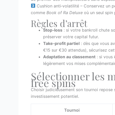
Cushion anti‑volatilité – Conservez un pe
comme
Book of Ra Deluxe
où un seul spin 
Règles d’arrêt
Stop‑loss
: si votre bankroll chute 
préserver votre capital futur.
Take‑profit partiel
: dès que vous ave
€15 sur €30 attendus), sécurisez cet
Adaptation au classement
: si vous 
légèrement vos mises complémentaires
Sélectionner les m
free spins
Choisir judicieusement son tournoi repose 
investissement potentiel.
Tournoi