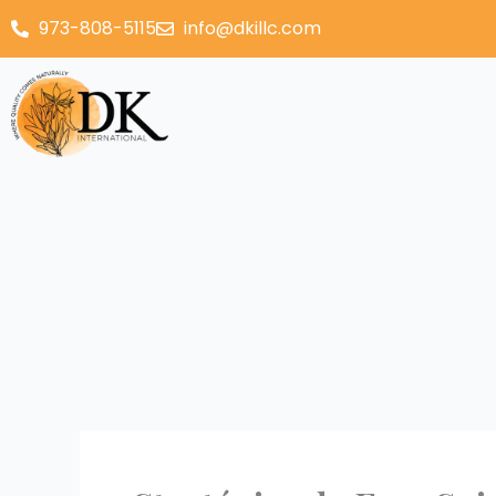
Skip
973-808-5115
info@dkillc.com
to
content