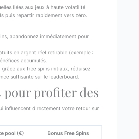
lles liées aux jeux à haute volatilité
ls puis repartir rapidement vers zéro.
 spins, abandonnez immédiatement pour
tuits en argent réel retirable (exemple :
bénéfices accumulés.
 grâce aux free spins initiaux, réduisez
ce suffisante sur le leaderboard.
s pour profiter des
i influencent directement votre retour sur
ze pool (€)
Bonus Free Spins