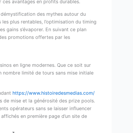
r ces avantages en profits durables.
a démystification des mythes autour du
 les plus rentables, l’optimisation du timing
es gains s’évaporer. En suivant ce plan
 des promotions offertes par les
asinos en ligne modernes. Que ce soit sur
n nombre limité de tours sans mise initiale
endant
https://www.histoiredesmedias.com/
 de mise et la générosité des prize pools.
ents opérateurs sans se laisser influencer
 affichés en première page d’un site de